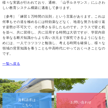
様々な実践が行われており、通称、「山手ルネサンス」にふさわ
しい教育システム構築に邁進して参ります。
［参考］「練習１万時間の法則」という言葉があります。これは
何事もその道を極めるには特効薬などなく、地道な努力を繰り返
す姿勢が不可欠で、その尊さを示したものです。クラスで皆と机
を並べ、共に習得し、共に活用する時間は大切ですが、学習内容
を単なる断片知識からより高い次元まで探究できるようになるた
めには、一人でコツコツと勉強し、考える時間を確保し、様々な
領域の背景知識を養うことも中高時代にやっておくべきことなの
です。
一覧へ戻る
資料請求は
お問い合わせ
こちら