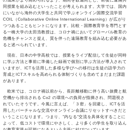
同授業を組み込むといったことが考えられます。大学では、国内
にいながら海外の大学生と共同で学ぶオンライン国際交流学習
COIL
（
Collaborative Online International Learning
）が広がり
つつあることもヒントになります。比較・国際教育学を専門とす
る一橋大学の太田浩教授は、コロナ禍においてグローバル教育の
危機をチャンスと捉え、質を伴った遠隔教育を組み込む必要があ
ると述べられています。
現在、日本の中学高校では、授業をライブ配信して生徒が同時
に学ぶ方法と事前に準備した録画で個別に学ぶ方法が導入されて
いますが、
ICT
を活用した多様な学びへの移行は
生徒の語学力の
育成と
ICT
スキルを高められる体制づくりも含めてまだまだ課題
があります。
欧米では、コロナ禍以前から、長距離移動に伴う高い旅費と航
空機から排出される
Co2
の環境への負荷が指摘され、問題視さ
れていたそうです。今風に言えば、「３密」を回避し、
ICT
を活
用したバーチャルな交流やオンライン会議にリセットすべきだと
いうことになります。つまり、"内なる"交流を具体化することに
よって、低コストで環境にやさしく、より多くの学生を取り込ん
だ教育実践が可能になるという主張に結びついています。