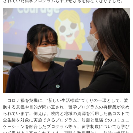
されていた留学プログラムも中止せざるを得なくなりました。
コロナ禍を契機に、"新しい生活様式"づくりの一環として、渡
航する意義や目的が問い直され、留学プログラムの再構築が求め
られています。例えば、校内と地域の資源を活用した低コストで
全生徒を対象に実施できるプログラム、対面と遠隔でのコミュニ
ケーションを融合したプログラム等々。留学制度についても学び
の成果がより高められるよう、期間を数週間とし、前後に遠隔共