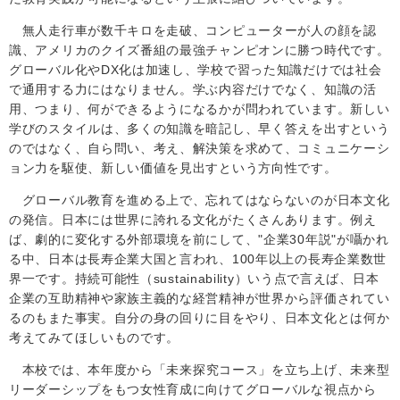
無人走行車が数千キロを走破、コンピューターが人の顔を認
識、アメリカのクイズ番組の最強チャンピオンに勝つ時代です。
グローバル化やDX化は加速し、学校で習った知識だけでは社会
で通用する力にはなりません。学ぶ内容だけでなく、知識の活
用、つまり、何ができるようになるかが問われています。新しい
学びのスタイルは、多くの知識を暗記し、早く答えを出すという
のではなく、自ら問い、考え、解決策を求めて、コミュニケーシ
ョン力を駆使、新しい価値を見出すという方向性です。
グローバル教育を進める上で、忘れてはならないのが日本文化
の発信。日本には世界に誇れる文化がたくさんあります。例え
ば、劇的に変化する外部環境を前にして、"企業
30
年説"が囁かれ
る中、日本は長寿企業大国と言われ、
100
年以上の長寿企業数世
界一です。持続可能性（
sustainability
）いう点で言えば、日本
企業の互助精神や家族主義的な経営精神が世界から評価されてい
るのもまた事実。自分の身の回りに目をやり、日本文化とは何か
考えてみてほしいものです。
本校では、
本
年度から「未来探究コース」を立ち上げ、未来型
リーダーシップをもつ女性育成に向けてグローバルな視点から