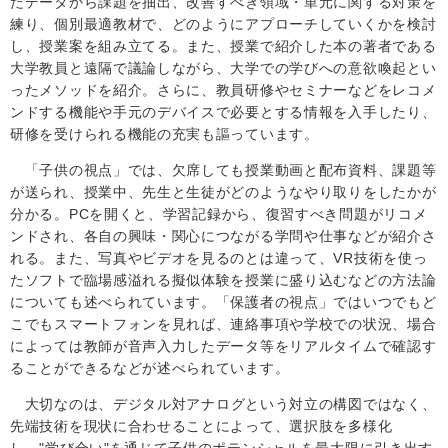
たデータから課題を抽出、改善すべき領域・単元に関する対策を
練り、個別最適教材で、どのようにアプローチしていくかを検討
し、授業案を組み立てる。また、授業で紹介した本の著者である
大学教員と遠隔で議論しながら、大学での学びへの意欲喚起とい
ったメソッドを紹介。さらに、教員研修やセミナーなどをレコメ
ンドする機能や手元のデバイスで必要とする情報を入手したり、
研修を受けられる機能の充実も謳っています。
「子供の視点」では、欠席しても授業動画と配布資料、課題等
が送られ、授業中、先生と生徒がどのようなやり取りをしたかが
分かる。
PC
を開くと、学習記録から、復習すべき問題がリコメ
ンドされ、各自の興味・関心につながる学問や仕事などが紹介さ
れる。また、写真やビデオを見るのとは違って、
VR
技術を使っ
たソフトで臨場感溢れる擬似体験を授業に盛り込むなどの方法論
についても述べられています。「保護者の視点」ではいつでもど
こでもスマートフォンを見れば、連絡事項や学校での状況、場合
によっては教師が音声入力したデータ等をリアルタイムで確認す
ることができるなどが述べられています。
大切なのは、デジタル対アナログという対立の構図ではなく、
先端技術を現状に合わせることによって、選択肢を多様化