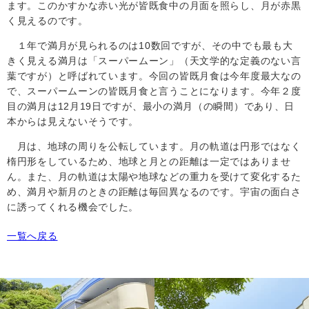
ます。このかすかな赤い光が皆既食中の月面を照らし、月が赤黒
く見えるのです。
１年で満月が見られるのは
10
数回ですが、その中でも最も大
きく見える満月は「スーパームーン」（天文学的な定義のない言
葉ですが）と呼ばれています。今回の皆既月食は今年度最大なの
で、スーパームーンの皆既月食と言うことになります。今年２度
目の満月は
12
月
19
日ですが、最小の満月（の瞬間）であり、日
本からは見えないそうです。
月は、地球の周りを公転しています。月の軌道は円形ではなく
楕円形をしているため、地球と月との距離は一定ではありませ
ん。また、月の軌道は太陽や地球などの重力を受けて変化するた
め、満月や新月のときの距離は毎回異なるのです。宇宙の面白さ
に誘ってくれる機会でした。
一覧へ戻る