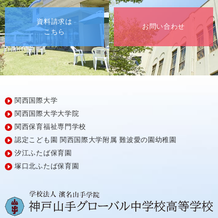
資料請求は
お問い合わせ
こちら
関西国際大学
関西国際大学大学院
関西保育福祉専門学校
認定こども園
関西国際大学附属
難波愛の園幼稚園
汐江ふたば保育園
塚口北ふたば保育園