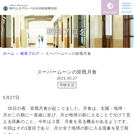
language
校長ブログ
ホーム
校長ブログ
スーパームーンの皆既月食
スーパームーンの皆既月食
2021.05.27
学校生活
5
月
27
日
26
日の夜、皆既月食が起こりました。月食は、太陽・地球・
月がこの順に一直線に並び、月が地球の影に入ることで欠けて見
える現象のこと。今年は２度、月食を見る機会があるようです。
今回はその
1度
目であり、月が全て地球の影に入る現象を見て取