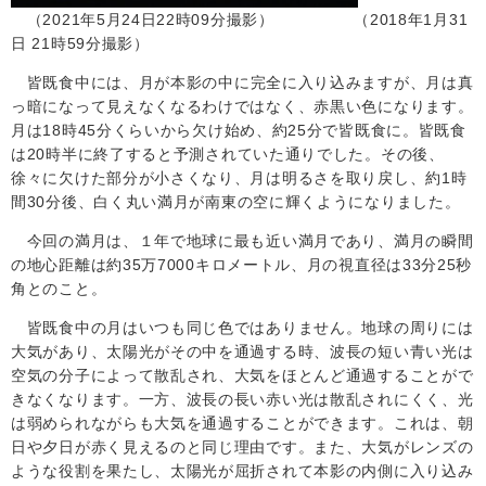
（2021年5月24日22時09分撮影） （2018年1月31
日 21時59分撮影）
皆既食中には、月が本影の中に完全に入り込みますが、月は真
っ暗になって見えなくなるわけではなく、赤黒い色になります。
月は
18
時
45
分くらいから欠け始め、約25分で
皆既食に。皆既食
は
20
時
半
に終了すると予測されていた通りでした。その後、
徐々に欠けた部分が小さくなり、月は明るさを取り戻し、約
1
時
間
30
分後、白く丸い満月が南東の空に輝くようになりました。
今回の満月は、１年で地球に最も近い満月であり、
満月の瞬間
の地心距離は約
35
万
7000
キロメートル、月の視直径は
33
分
25
秒
角とのこと。
皆既食中の月はいつも同じ色ではありません。地球の周りには
大気があり、太陽光がその中を通過する時、波長の短い青い光は
空気の分子によって散乱され、大気をほとんど通過することがで
きなくなります。一方、波長の長い赤い光は散乱されにくく、光
は弱められながらも大気を通過することができます。これは、朝
日や夕日が赤く見えるのと同じ理由です。また、大気がレンズの
ような役割を果たし、太陽光が屈折されて本影の内側に入り込み