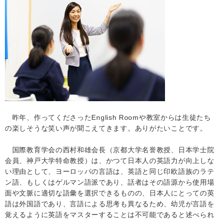
昨年、
作ってくださった
English Room
や教室からは生徒たち
の楽しそうな笑い声が聞こえてきます。ありがたいことです。
国際教育学会の西村和雄会長（京都大学名誉教授、日本学士院
会員、神戸大学特命教授）は、かつて日本人の英語力が向上しな
い理由として、ヨーロッパの言語は、英語と同じ印欧語族のラテ
ン語、もしくはゲルマン語派であり、話者はその語源から使用場
面や文脈に適切な語彙を選択できるものの、日本人にとっての英
語は外国語であり、言語による思考も異なるため、幼児が言語を
覚えるように英語をマスターすることは不可能であると述べられ