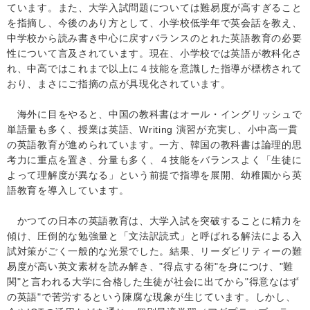
ています。また、大学入試問題については難易度が高すぎること
を指摘し、今後のあり方として、小学校低学年で英会話を教え、
中学校から読み書き中心に戻すバランスのとれた英語教育の必要
性について言及されています。現在、小学校では英語が教科化さ
れ、中高ではこれまで以上に４技能を意識した指導が標榜されて
おり、まさにご指摘の点が具現化されています。
海外に目をやると、中国の教科書はオール・イングリッシュで
単語量も多く、授業は英語、
Writing
演習が充実し、小中高一貫
の英語教育が進められています。一方、韓国の教科書は論理的思
考力に重点を置き、分量も多く、４技能をバランスよく「生徒に
よって理解度が異なる」という前提で指導を展開、幼稚園から英
語教育を導入しています。
かつての日本の英語教育は、大学入試を突破することに精力を
傾け、圧倒的な勉強量と「文法訳読式」と呼ばれる解法による入
試対策がごく一般的な光景でした。結果、リーダビリティーの難
易度が高い英文素材を読み解き、"得点する術"を身につけ、"難
関"と言われる大学に合格した生徒が社会に出てから"得意なはず
の英語"で苦労するという陳腐な現象が生じています。しかし、