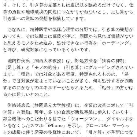
す。そして、引き算の見落としは選択肢を狭めるだけでなく、仕
事の負担や地球環境の問題につながりかねないとし、足し算から
引き算への逆転の発想を指摘しています。
ちなみに、精神医学や臨床心理学の分野では、引き算の発想が
あっても、その決断には葛藤が伴い、周囲から見れば価値がない
と思えるモノをため込み、処分できない行為を「ホーディング」
と呼び、研究対象になっているくらいです。
池内裕美氏（関西大学教授）は、対処方法を「獲得の抑制」
（足し算）と「モノの処分」（引き算）にグルーピングされてい
ます。「獲得」では対象がある程度、特定されるものの、「処
分」では対象が定まっていないことが多く、何を処分するか判断
するのにかなりのエネルギーがとられるため、「処分」の方がは
るかに難しいとのこと。
岩崎邦彦氏（静岡県立大学教授）は、企業の改革に対して「引
き算」を奨励。毎年、多くの企業が新規事業に参入していく中、
録音機能へのこだわりを捨てた「ウォークマン」、ダイヤルボタ
ンをなくしたスマホ「
iPhone
」を示し、グローバル・マーケッ
トの成長に伴う需要の多様性において、「引き算」が革新につな