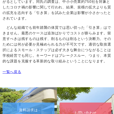
がるとしています。同氏の調査は、中小小売業
約750
社を対象と
したコロナ禍の影響に関して行われ、結果、規模の拡大よりも質
の拡充を志向する「引き算」を試みた企業は影響が小さかったと
されています。
どんな組織でも前年踏襲の体質では思い切った「引き算」はで
きません。最悪のケースは追加ばかりでコストが膨らみます。留
意すべきは残すものは残す、削るものは削るという決断力。その
ためには何が必要か見極められる力が不可欠です。適切な取捨選
択によるスモール・ステップは必ず大きな舞台につながることは
学校経営でも同じ。キーワードはブレークスルー、つまり、本質
的な課題を克服する革新的な取り組みということになります。
一覧へ戻る
資料請求は
お問い合わせ