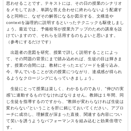
思わせることです。テキストには、その日の授業のシナリオ
をメモしておき、単調な答え合わせに終わらないよう配慮す
ると同時に、なぜその解答になるか図示する、文構造や
context
を論理的に説明するといったテクニックも駆使しまし
ょう。最近では、予備校等が授業力アップのための講座を設
けていますので、それらを活用するのもよいと思います。
（参考にするだけです）
出題者の意図を研究、授業で詳しく説明することによっ
て、その問題の背景にまで踏み込めれば、生徒の目は輝きま
す。授業の合間には、教材にそったエピソードを盛り込み、
今、学んでいることが次の授業につながり、達成感が得られ
るようなクロージングにもっていきましょう。
生徒にとって授業は楽しく、わかるものであり、"伸びの実
感"に連動するものでなければなりません。教師は１年間、同
じ生徒を指導するのですから、"教師が変わらなければ生徒は
変わらない"ということを肝に銘じておいてください。アプロ
ーチに成功し、理解度が深まった直後、関連する内容につい
て笑いを誘うようなパフォーマンスを組み込むと効果倍増で
す。