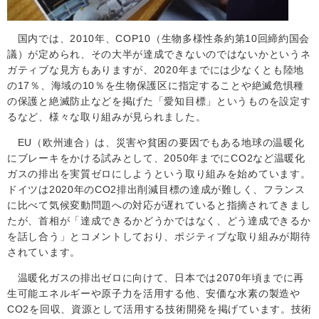
国内では、2010年、COP10（生物多様性条約第10回締約国会
議）が定められ、その大半が達成できないのではないかというネ
ガティブな見方もありますが、2020年までには少なくとも陸地
の17％、海域の10％を生物保護区に指定することや絶滅危惧種
の保護と絶滅防止などを掲げた「愛知目標」というものを設定す
るなど、様々な取り組みが見られました。
EU（欧州連合）は、災害や貧困の要因でもある地球の温暖化
にブレーキをかける試みとして、2050年までにCO2など温暖化
ガスの排出を実質ゼロにしようという取り組みを始めています。
ドイツは2020年のCO2排出削減目標の達成が難しく、フランス
に比べて気候変動問題への対応が遅れていると指摘されてきまし
たが、首相が「達成できるかどうかではなく、どう達成できるか
を話し合う」とコメントしており、ポジティブな取り組みが期待
されています。
温暖化ガスの排出ゼロに向けて、日本では2070年頃までに再
生可能エネルギーや原子力を活用する他、安価な水素の製造や
CO2を回収、資源として活用する技術開発を掲げています。技術