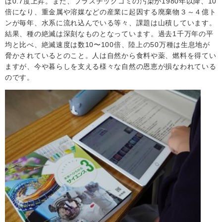
は0.7度上昇。また、プラスチックゴミの汚染が1980年以降、10
倍になり、重金属や溶媒などの産業に起因する廃棄物３～４億ト
ンが毎年、水系に流れ込んでいる等々、課題は山積しています。
結果、種の絶滅は深刻なものとなっています。過去1千万年の平
均と比べ、絶滅速度は数10〜100倍、陸上の50万種は生息地が
脅かされているとのこと。人は自然から食料や薬、燃料を得てい
ますが、今や暮らしを支える様々な自然の恩恵が損なわれている
のです。