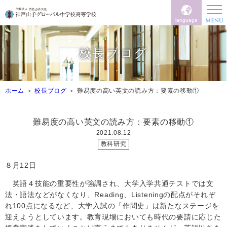
language
校長ブログ
ホーム
校長ブログ
難易度の高い英文の読み方：要素の移動①
難易度の高い英文の読み方：要素の移動①
2021.08.12
教科研究
８月
12
日
英語４技能の重要性が強調され、大学入学共通テストでは文
法・語法などがなくなり、
Reading
、
Listeningの配点が
それぞ
れ
100
点になるなど、大学入試の「作問史」は新たなステージを
迎えようとしています。教育現場においても時代の要請に応じた