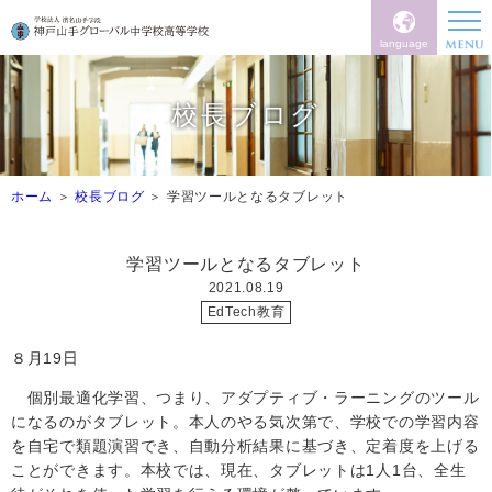
language
校長ブログ
ホーム
校長ブログ
学習ツールとなるタブレット
学習ツールとなるタブレット
2021.08.19
EdTech教育
８月
19
日
個別最適化学習、つまり、アダプティブ・ラーニングのツール
になるのがタブレット。本人のやる気次第で、学校での学習内容
を自宅で類題演習でき、自動分析結果に基づき、定着度を上げる
ことができます。本校では、現在、タブレットは
1
人
1
台、全生