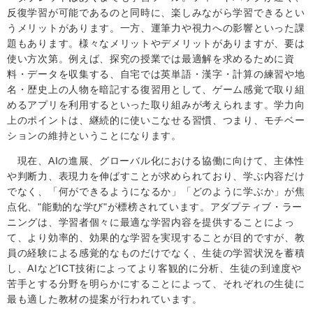
反復学習が可能であるのと同時に、楽しみながら学習できるとい
うメリットがあります。一方、運筆力や視力への影響といった課
題もあります。様々なメリットやデメリットがありますが、要は
使い方次第。例えば、探究の授業では最適解を求めるために資
料・データを収集する、自宅では英単語・漢字・計算の練習や地
名・歴史上の人物を暗記する復習用として、ゲーム感覚で取り組
めるアプリを利用するといった取り組みが考えられます。学力向
上のポイントは、継続的に使いこなせる習慣、つまり、モチベー
ションの維持ということになります。
現在、
AI
の進展、グローバル化における協働に向けて、主体性
や判断力、表現力を伸ばすことが求められており、学ぶ内容だけ
でなく、「何ができるようになるか」「どのように学ぶか」が焦
点化、"能動的な学び"が標榜されています。アダプティブ・ラー
ニングは、学習者個々に最適な学習内容を提供することによっ
て、より効率的、効果的な学習を実現することが目的ですが、教
員の経験による感覚的なものだけでなく、生徒の学習状況を蓄積
し、
AI
など
ICT
技術によってより客観的に分析、生徒の到達度や
苦手とする分野を明らかにすることによって、それぞれの生徒に
最も適した教材の提案が行われています。