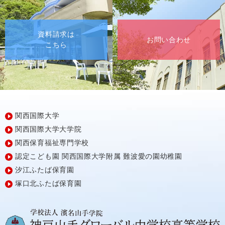
資料請求は
お問い合わせ
こちら
関西国際大学
関西国際大学大学院
関西保育福祉専門学校
認定こども園
関西国際大学附属
難波愛の園幼稚園
汐江ふたば保育園
塚口北ふたば保育園