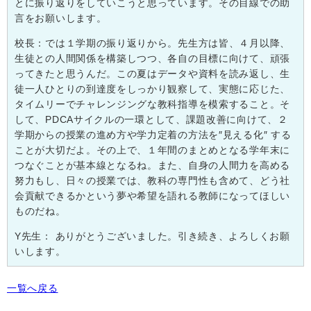
とに振り返りをしていこうと思っています。その目線での助
言をお願いします。
校長：では１学期の振り返りから。先生方は皆、４月以降、
生徒との人間関係を構築しつつ、各自の目標に向けて、頑張
ってきたと思うんだ。この夏はデータや資料を読み返し、生
徒一人ひとりの到達度をしっかり観察して、実態に応じた、
タイムリーでチャレンジングな教科指導を模索すること。そ
して、
PDCA
サイクルの一環として、課題改善に向けて、２
学期からの授業の進め方や学力定着の方法を″見える化″ する
ことが大切だよ。その上で、１年間のまとめとなる学年末に
つなぐことが基本線となるね。また、自身の人間力を高める
努力もし、日々の授業では、教科の専門性も含めて、どう社
会貢献できるかという夢や希望を語れる教師になってほしい
ものだね。
Y
先生：
ありがとうございました。引き続き、よろしくお願
いします。
一覧へ戻る