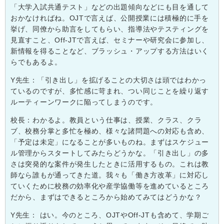
「大学入試共通テスト」などの出題傾向などにも目を通して
おかなければね。
OJT
で言えば、公開授業には積極的に手を
挙げ、同僚から助言をしてもらい、指導法やテスティングを
見直すこと、
Off-JT
で言えば、セミナーや研究会に参加し、
新情報を得ることなど、ブラッシュ・アップする方法はいく
らでもあるよ。
Y
先生：「引き出し」を拡げることの大切さは頭ではわかっ
ているのですが、多忙感に苛まれ、つい同じことを繰り返す
ルーティーンワークに陥ってしまうのです。
校長：わかるよ。教員という仕事は、授業、クラス、クラ
ブ、校務分掌と多忙を極め、様々な諸問題への対応も含め、
「予定は未定」になることが多いものね。まずはスケジュー
ル管理からスタートしてみたらどうかな。「引き出し」の多
さは突発的な案件が発生したときに活用するもの。これは教
師なら誰もが通ってきた道。我々も「働き方改革」に対応し
ていくために校務の効率化や産学協働等を進めているところ
だから、まずはできるところから始めてみてはどうかな？
Y
先生：
はい。今のところ、
OJT
や
Off-JT
も含めて、学期ご