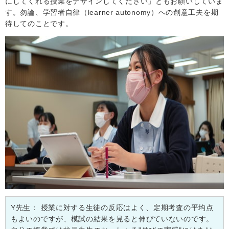
にしてくれる授業をデザインしてください」ともお願いしていま
す。勿論、学習者自律（
learner autonomy
）への創意工夫を期
待してのことです。
Y
先生：
授業に対する生徒の反応はよく、定期考査の平均点
もよいのですが、模試の結果を見ると伸びていないのです。