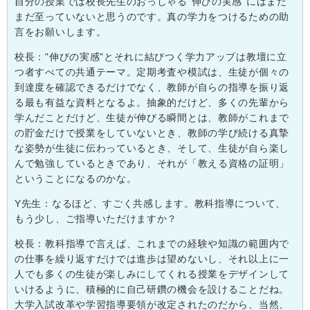
自分の授業では校長先生のおっしゃる
"
伸びの実感
"
にはまだ
まだ至っていないと思うのです。真の学力をつけるための助
言をお願いします。
校長："伸びの実感"とそれに結びつく学力アップは教壇に立
つ者すべての共通テーマ。定期考査や模試は、生徒が個々の
到達度を確認できるだけでなく、教師が自らの指導を振り返
る最も有益な資料となるよ。抽象的だけど、多くの先輩から
学んだことだけど、生徒が伸びる瞬間とは、教師がこれまで
の貯金だけで授業をしていないとき、教師の学び続ける真摯
な姿勢が生徒に伝わっているとき、そして、生徒が自ら楽し
んで勉強しているときであり、それが「教える資格の証明」
ということになるのかな。
Y
先生：なるほど、すごく共感します。教科指導について、
もう少し、ご指導いただけますか？
校長：教科指導で言えば、これまでの経験や知識の範囲内で
の仕事を繰り返すだけでは進歩は望めないし、それ以上に一
人でも多くの生徒が楽しみにしてくれる授業をデザインして
いけるように、積極的に自己研鑽の機会を設けることだね。
大学入試改革や学習指導要領が改定されたのだから、当然、