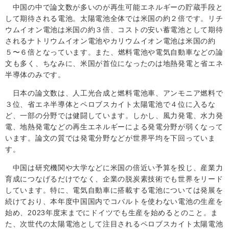
中国の中で論文数が多いのが再生可能エネルギーの貯蔵手段と
して期待される電池。太陽電池全体では米国の約２倍です。リチ
ウムイオン電池は米国の約３倍、コストの安い蓄電池として期待
されるナトリウムイオン電池やカリウムイオン電池は米国の約
５
〜
６倍となっています。また、燃料電池や電気自動車などの論
文も多く、ちなみに、米国が首位になったのは地熱発電と省エネ
半導体のみです。
日本の論文数は、人工光合成と燃料電池車、アンモニア燃料で
３位、省エネ半導体とペロブスカイト太陽電池で４位に入るな
ど、一部の分野では健闘しています。しかし、風力発電、水力発
電、地熱発電などの再生エネルギーによる発電分野が弱くなって
います。論文の質では発電分野などが世界平均を下回っていま
す。
中国は研究機関や大学などに米国の倍近い予算を投じ、産業力
育成につなげるだけでなく、企業の脱炭素技術でも世界をリード
しています。特に、電気自動車に搭載する電池については発展を
続けており、本年度中国国内でコバルトを使わない電池の生産を
始め、
2023
年度末までにドイツでも生産を始めるとのこと。ま
た、次世代の太陽電池として注目されるペロブスカイト太陽電池