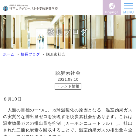
language
校長ブログ
ホーム
校長ブログ
脱炭素社会
脱炭素社会
2021.08.10
トレンド情報
８月10日
人類の目標の一つに、地球温暖化の原因となる、温室効果ガス
の実質的な排出量ゼロを実現する脱炭素社会があります。これは
温室効果ガスの排出量を抑制（カーボンニュートラル）し、排出
された二酸化炭素を回収することで、温室効果ガスの排出量を全