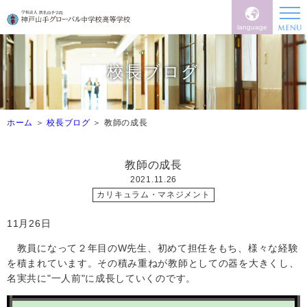
language
校長ブログ
ホーム
校長ブログ
教師の成長
教師の成長
2021.11.26
カリキュラム・マネジメント
11
月
26日
教員になって２年目の
W
先生、初めて担任をもち、様々な経験
を積まれています。その積み重ねが教師としての器を大きくし、
名実共に"一人前"に成長していくのです。