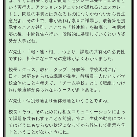
は、すぐに解決できない問題でもクレーム発生＝即対応と
いう実行力。アクションを起こすのが遅れるとエスカレー
トし、問題の本質とは異なるものになりかねないから要注
意だよ。その上で、非があれば素直に謝罪し、改善策を提
示することが鉄則。ここでも「報連相」を徹底し、初期対
応の後、中間報告を行い、段階的に処理していくという姿
勢が大事だね。
W
先生：「報・連・相」、つまり、課題の共有化の必要性
ですね。担任になってその意味がよくわかりました。
校長：クラス、教科、クラブ、分掌等、学校現場には
日々、対応を迫られる課題が発生、教職員一人ひとりが学
校全体のことを考えて、「チーム学校」として取組まなけ
れば最適解が得られないケースが多々あるよ。
W
先生：個別最適より全体最適ということですね。
校長：そう。そのためには相互コミュニケーションによっ
て課題を共有化することが前提。特に、生徒の動向につい
てはどうにもならない状況になってから報告して指示を仰
ぐということがないようにね。