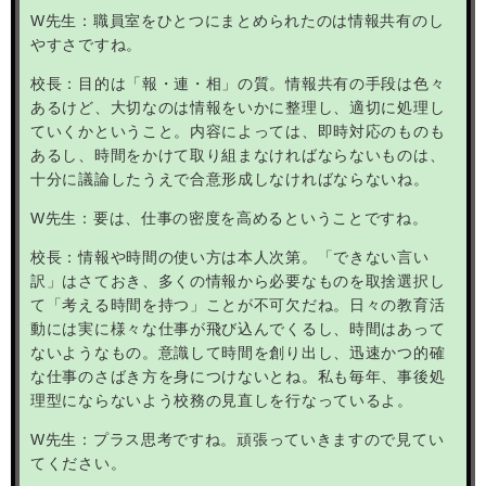
W
先生：職員室をひとつにまとめられたのは情報共有のし
やすさですね。
校長：目的は「報・連・相」の質。情報共有の手段は色々
あるけど、大切なのは情報をいかに整理し、適切に処理し
ていくかということ。内容によっては、即時対応のものも
あるし、時間をかけて取り組まなければならないものは、
十分に議論したうえで合意形成しなければならないね。
W先生：要は、仕事の密度を高めるということですね。
校長：情報や時間の使い方は本人次第。「できない言い
訳」はさておき、多くの情報から必要なものを取捨選択し
て「考える時間を持つ」ことが不可欠だね。日々の教育活
動には実に様々な仕事が飛び込んでくるし、時間はあって
ないようなもの。意識して時間を創り出し、迅速かつ的確
な仕事のさばき方を身につけないとね。私も毎年、事後処
理型にならないよう校務の見直しを行なっているよ。
W
先生：プラス思考ですね。頑張っていきますので見てい
てください。