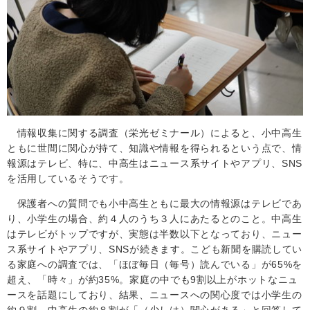
情報収集に関する調査（栄光ゼミナール）によると、小中高生
ともに世間に関心が持て、知識や情報を得られるという点で、情
報源はテレビ、特に、中高生はニュース系サイトやアプリ、
SNS
を活用しているそうです。
保護者への質問でも小中高生ともに最大の情報源はテレビであ
り、小学生の場合、約４人のうち３人にあたるとのこと。中高生
はテレビがトップですが、実態は半数以下となっており、ニュー
ス系サイトやアプリ、
SNS
が続きます。こども新聞を購読してい
る家庭への調査では、「ほぼ毎日（毎号）読んでいる」が
65%
を
超え、「時々」が約
35%
。家庭の中でも
9
割以上がホットなニュ
ースを話題にしており、結果、ニュースへの関心度では小学生の
約９割、中高生の約８割が「（少しは）関心がある」と回答して