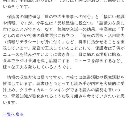
いるそうです。
保護者の期待値は「世の中の出来事への関心」と「幅広い知識
や情報」ですが、小学生は「受験勉強に役立つ」「語彙力を身に
付けることができる」など、勉強や入試への効果、中高生は「子
どもの進路や将来の職業選択に役立つ」「情報の選択・活用能力
（情報リテラシー）が身に付く」など、将来に活かせることを重
視しています。家庭で工夫していることとして、保護者は子供が
ニュースを読みやすいように書き直し、目に触れる場所に貼る、
食卓でラジオ番組を流し話題にする、ニュースを録画するなど、
様々な工夫を凝らしているようです。
情報の収集方法は様々ですが、本校では読書活動や探究活動を
推進しています。読書ひとつとっても読み手が内容を客観的に受
け止め、クリティカル・シンキングできる読みの姿勢を養いつ
つ、背景知識が強化されるような取り組みを考えていきたいと思
います。
一覧へ戻る