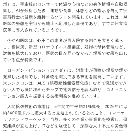
州）は、
宇宙服のセンサーで体温や心拍などの身体情報を自動収
集し、
AI
が分析した後、運動や食事、休憩などの指示を与えて宇
宙飛行士の健康を維持するソフトを開発しています。これは、
AI
医師の発想を宇宙から地上へ応用した事例であり、すでに
州立病
院等に導入されているようです。
今やAI
医師は、心不全の患者が再入院する割合を大きく減ら
し、糖尿病、新型コロナウイルス感染症、妊婦の母体管理など、
対象を拡大しており、
医師の目が届かなかった場所で効果を出し
ている点が特徴です。
ローガン・ビジョン（カナダ）は、消防士が薄暗い場所や煙が
充満した場所でも、対象物を識別できる技術を開発しています。
米シンクロンは、
ALS
（筋萎縮性側索硬化症）などで発話ができ
ない人でも脳に埋めたチップで電気信号を読み取り、コミュニケ
ーション能力を拡張する技術開発を進めています。
人間拡張技術の市場は、
5
年間で年平均
21%
成長、
20
26
年には
約
3400
億ドルに拡大すると見込まれているとのこと。（マーケ
ッツアンドマーケッツ）当然、多くの
企業が事業化を模索し、
研
究組織が
立ち上げ、
IT
などを駆使して、深刻な人手不足や労働環