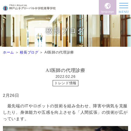
language
校長ブログ
ホーム
校長ブログ
AI医師の代理診療
AI医師の代理診療
2022.02.26
トレンド情報
2
月
26日
最先端の
ITやロボットの技術を組み合わせ、
障害や病気を克服
したり、身体能力や五感を向上させる「人間拡張」の技術が広が
っています。