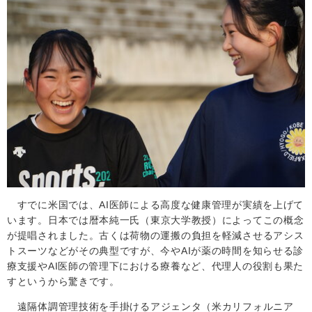
すでに米国では、
AI
医師による高度な健康管理が実績を上げて
います。
日本では暦本純一氏（東京大学教授）によってこの概念
が提唱されました。古くは荷物の運搬の負担を軽減させるアシス
トスーツなどがその典型ですが、今やAIが薬の時間を知らせる診
療支援やAI医師の管理下における療養など、代理人の役割も果た
すというから驚きです。
遠隔体調管理技術を手掛ける
アジェンタ（米カリフォルニア