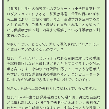
［
参考］小学生の保護者へのアンケート（小学館集英社プ
ロダクション）によると、算数は得意・苦手科目のいずれ
も上位にあり、二極化傾向。また、基礎学力を活用する力
として思考力・判断力・表現力が重視されることを知って
いる保護者は約５割、内容まで理解している保護者は２割
未満とのこと。
M
さん：はい。ところで、新しく導入されたプログラミン
グ教育ってどのようなものですか？
校長：「〜したい」というようなある目的に対しての手順
を試行錯誤しながら成し遂げることをプログラミング的思
考と言います。小学校では段階に応じてこのような思考法
を学び、複雑な課題解決の手順を考え、コンピューターを
活用しながら解決できる力を身につけていくのです。
M
さん：英語も正規の教科として扱われているんですね。
校長：
3
～
4
年生では課外活動として週１回、身近な会話な
どに慣れ親しみ、
5
～
6
年生で教科化されました。教科化さ
れたのですから成績もつきますが、中学校のような授業で