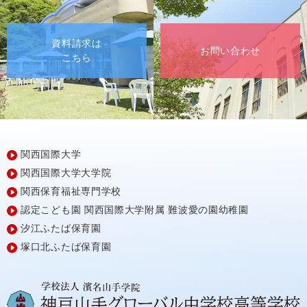
資料請求は
お問い合わせ
こちら
関西国際大学
関西国際大学大学院
関西保育福祉専門学校
認定こども園
関西国際大学附属
難波愛の園幼稚園
汐江ふたば保育園
塚口北ふたば保育園