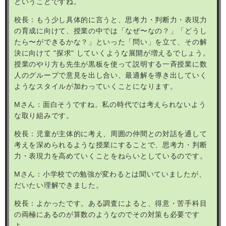
ということですね。
校長：もう少し具体的に言うと、思考力・判断力・表現力
の育成に向けて、授業の中では「なぜ〜なの？」「どうし
たら〜ができるかな？」といった「問い」を立て、その解
決に向けて
"
探求
"
していくような展開が増えるでしょう。
授業のやり方も先生が黒板を使って説明する一斉授業に数
人のグループで意見を出し合い、最適解を導き出していく
ようなスタイルが加わっていくことになります。
M
さん：面白そうですね。私の時代では考えられないよう
な取り組みです。
校長：児童が主体的に考え、周囲の仲間との対話を通して
考えを深められるような授業にすることで、思考力・判断
力・表現力を高めていくことをねらいとしているのです。
M
さん：小学校での勉強が変わるとは聞いていましたが、
だいたい理解できました。
校長：よかったです。ある調査によると、得意・苦手科目
の両極にあるのが算数のようなのでその対策も必要です
よ。