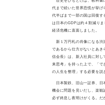
歴史をひもとけば、教科書
代まで続いた世界恐慌が挙げ
代半ばまで一部の国は回復す
は日本の
GDP
は約４割減りま
経済危機に直面しました。
新１万円札の肖像になる渋沢
であるから仕方がないとあき
信会長）は、新入社員に対し
来思考」を持った上で、「で
の人生を整理」する必要を説
日本製鉄、旧山一証券、日本
機会に問題を見いだし、楽観
必ず終息し夜明けがくる。だ