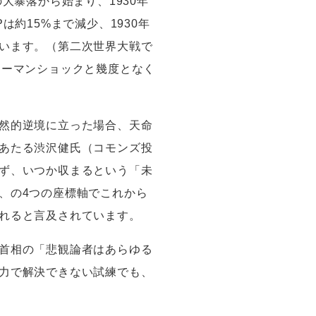
の大暴落から始まり、
1930
年
P
は約
15%
まで減少、
1930
年
います。（第二次世界大戦で
リーマンショックと幾度となく
然的逆境に立った場合、天命
あたる渋沢健氏（コモンズ投
ず、いつか収まるという「未
、の
4
つの座標軸でこれから
れると言及されています。
首相の「悲観論者はあらゆる
力で解決できない試練でも、