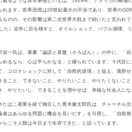
に載るような異常事態といえば、
1929
年、アメリカの株価
られます。世界恐慌は
20
世紀最大の不況であり、世界の
GD
るものの、その影響は第二次世界大戦まで続いたと言われて
した）近年に目を移すと、オイルショック、バブル崩壊、
栄一氏は、著書『論語と算盤（そろばん）』の中に、「自
らめるなら、心は平らかなる」と綴られています。５代目に
て、コロナショックに対して「自然的逆境」と捉え、落胆せ
きること、できないこと、やりたいこと、やりたくないこと
き、やりたいし、できることを増やせば、幸福な社会人にな
たばこ産業を経て独立した青木健太郎氏は、チャーチル元
論者はあらゆる問題に機会を見いだす」を引用し、「自助努
からこそ人類は今日まで生存できた」と語っています。