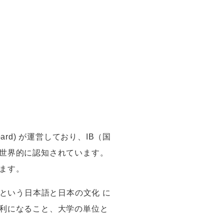
oard) が
運営しており、
IB
（国
世界的に認知されています。
ます。
eと
いう日本語と日本の文化
に
利になること、大学の単位と