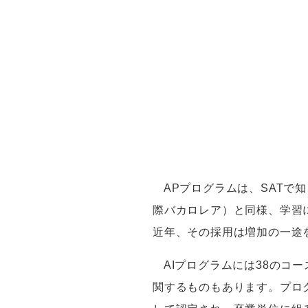
AP
プログラムは、
SAT
で知
際バカロレア）と同様、学習
近年、その採用は増加の一途
AIプログラムには
38
のコー
関するものもあります。プロ