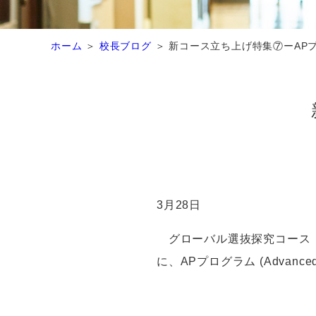
ホーム
校長ブログ
新コース立ち上げ特集⑦ーAP
3
月
28
日
グローバル選抜探究コース
に、
AP
プログラム
(Advanced