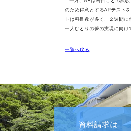
一方、
AP
は科目ごとの試験
のため得意とする
AP
テストを
トは科目数が多く、２週間に
一人ひとりの夢の実現に向け
一覧へ戻る
資料請求は