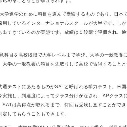
み込めることなどが挙げられます。
大学進学のために科目を選んで受験するものであり、日本
採用しているインターナショナルスクールが大半です。しか
も出てきているのが実態です。成績は５段階で評価され、通
す。
意科目を高校段階で大学レベルまで学び、大学の一般教養
、大学の一般教養の科目を先取りして高校で習得することと
共通テストにあたるものが
SAT
と呼ばれる学力テスト。
米国
を実施し、
到達度によってクラス分けがなされ、
AP
クラス
。
SAT
は高得点が取れるまで、何回も受験し直すことができ
判定してもらうこともできます。