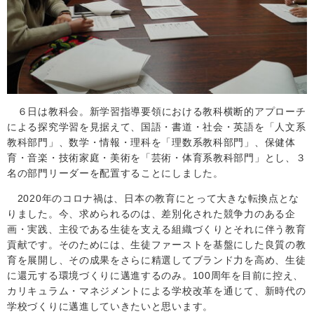
６日は教科会。新学習指導要領における教科横断的アプローチ
による探究学習を見据えて、国語・書道・社会・英語を「人文系
教科部門」、数学・情報・理科を「理数系教科部門」、保健体
育・音楽・技術家庭・美術を「芸術・体育系教科部門」とし、３
名の部門リーダーを配置することにしました。
2020
年のコロナ禍は、日本の教育にとって大きな転換点とな
りました。今、求められるのは、差別化された競争力のある企
画・実践、主役である生徒を支える組織づくりとそれに伴う教育
貢献です。そのためには、生徒ファーストを基盤にした良質の教
育を展開し、その成果をさらに精選してブランド力を高め、生徒
に還元する環境づくりに邁進するのみ。
100
周年を目前に控え、
カリキュラム・マネジメントによる学校改革を通じて、新時代の
学校づくりに邁進していきたいと思います。