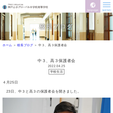
language
校長ブログ
ホーム
校長ブログ
中３、高３保護者会
中３、高３保護者会
2022.04.25
学校生活
４月
25
日
23
日、中３と高３の保護者会を開きました。