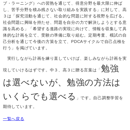
ブ・ラーニング）への習熟を通じて、得意分野を最大限に伸ば
し、苦手分野を積み残さない取り組みを実践する」に対して、高
３は「探究活動を通じて、社会的な問題に対する視野を広げる。
社会問題に興味を持たせ、問題を自分の力で解決しようとする意
識を高める」「希望する進路の実現に向けて、情報を収集して具
体的な計画を立て、受験の準備に取り組む。定期考査、模試の自
己分析を通じて今後の方策を立て、
PDCA
サイクルで自己点検を
行う」を掲げています。
実行しながら計画を練り直していけば、楽しみながら計画を実
勉強
現していけるはずです。中３、高３に贈る言葉は
「
は選べないが、勉強の方法は
いくらでも選べる
」
です。自己調整学習を
期待しています。
一覧へ戻る