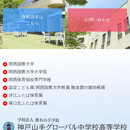
資料請求は
お問い合わせ
こちら
関西国際大学
関西国際大学大学院
関西保育福祉専門学校
認定こども園
関西国際大学附属
難波愛の園幼稚園
汐江ふたば保育園
塚口北ふたば保育園