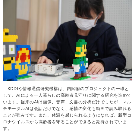
KDDI
や情報通信研究機構は、内閣府のプロジェクトの一環と
して、
AI
による一人暮らしの高齢者見守りに関する研究を進めて
います。従来の
AI
は画像、音声、文書の分析だけでしたが、マル
チモーダル
AI
は会話だけでなく、感情の変化も動画で読み取れる
ことが強みです。また、体温を感じられるようになれば、新型コ
ロナウイルスから高齢者を守ることができると期待されていま
す。