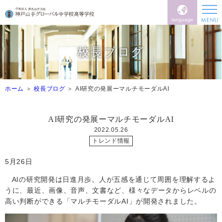
language
校長ブログ
ホーム
校長ブログ
AI研究の発展ーマルチモーダルAI
AI研究の発展ーマルチモーダルAI
2022.05.26
トレンド情報
5
月
26
日
AI
の研究開発は日進月歩。人が五感を通じて周囲を理解するよ
うに、最近、画像、音声、文書など、様々なデータからレベルの
高い判断ができる「マルチモーダル
AI
」が開発されました。