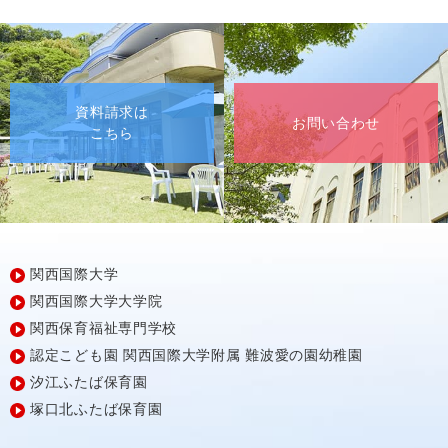
資料請求は
お問い合わせ
こちら
関西国際大学
関西国際大学大学院
関西保育福祉専門学校
認定こども園
関西国際大学附属
難波愛の園幼稚園
汐江ふたば保育園
塚口北ふたば保育園