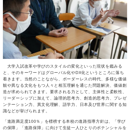
大学入試改革や学びのスタイルの変化といった現状を鑑みる
と、そのキーワードはグローバル化や
DX
化というところに落ち
着きます。当然のことながら、ボーダーレスの時代、多様な価値
観や異なる文化をもつ人々と相互理解を通じた問題解決、価値創
造が求められてきます。要求される力として、主体性と柔軟性、
リーダーシップに加えて、論理的思考力、創造的思考力、プレゼ
ンテーション力、異文化理解、語学力、日本及び世界に関する知
識などが挙げられます。
「進路満足度
100
％」を標榜する本校の進路指導方針は、「学び
の保障」「進路保障」に向けて生徒一人ひとりのポテンシャルを