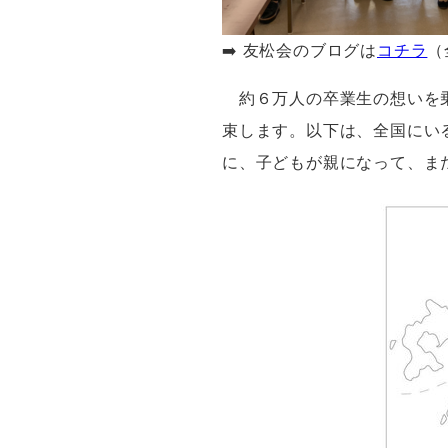
➡️ 友松会のブログは
コチラ
（
約６万人の卒業生の想いを
束します。以下は、全国にい
に、子どもが親になって、ま