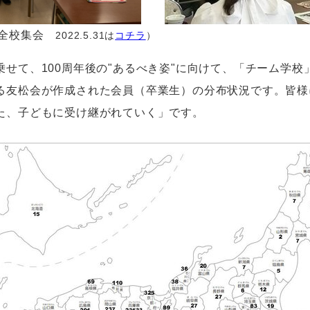
全校集会
2022.5.31は
コチラ
）
乗せて、
100
周年後の"あるべき姿"に向けて、「チーム学校
る友松会が作成された会員（卒業生）の分布状況です。皆様
た、子どもに受け継がれていく」です。