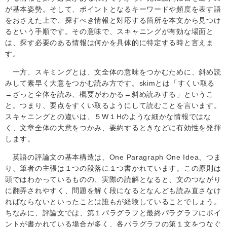
が基本姿勢。そして、ポイントとなるキーワードや頻度を表す語
をおさえた上で、探すべき情報と対応する箇所を本文から見つけ
るという手順です。その意味で、スキャニングが有効な場面と
は、探す必要のある情報は何かを具体的に特定する時と言えま
す。
一方、スキミングとは、文全体の意味をつかむために、斜め読
みして素早く大意をつかむ読み方です。
skim
とは「すくい取る
→ざっと全体を読み、概要がわかる→斜め読みする」というこ
と。つまり、要点をすくい取るようにして読むことを言います。
スキャニングとの違いは、５
W
１
H
のような細かな情報ではな
く、文章全体の大意をつかみ、要約するときなどに有効性を発揮
します。
英語の評論文の基本構造は、One
Paragraph One Idea
、つま
り、筆者の主張は１つの段落に１つ書かれています。この原則は
頭ではわかっているものの、実際の読解となると、文のつながり
に翻弄されやすく、問題を解く段になるとなんども読み直さなけ
ればならないといったことは誰もが経験していることでしょう。
ちなみに、評論文では、第１パラグラフと最終パラグラフにポイ
ントが書かれている場合が多く、各パラグラフの第１文をつなぐ