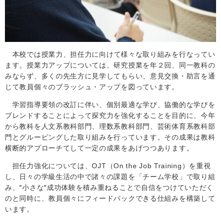
本校では授業力、担任力に向けて様々な取り組みを行なってい
ます。授業力アップについては、研究授業を年２回、同一教科の
みならず、多くの先生方に見学してもらい、意見交換・助言を通
じて教員個々のブラッシュ・アップを図っています。
学習指導要領の改訂に伴い、個別最適な学び、協働的な学びを
ブレンドすることによって探究力を強化することを目的に、今年
から教科を人文系教科部門、理数系教科部門、芸術体育系教科部
門とグルーピングした取り組みを行っています。その成果は教科
横断的アプローチてして一定の成果をあげつつあります。
担任力強化については、
OJT
（
On the Job Training
）を重視
し、日々の学級生活の中で諸々の課題を「チーム学校」で取り組
み、″小さな″成功体験を積み重ねることで自信をつけていただく
のと同時に、教員個々にフィードバックできる仕組みを構築して
います。