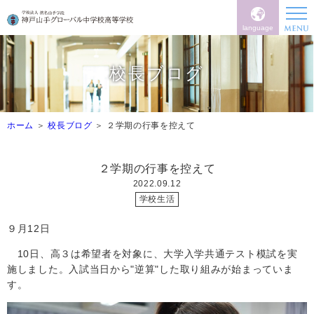
language
校長ブログ
ホーム
校長ブログ
２学期の行事を控えて
２学期の行事を控えて
2022.09.12
学校生活
９月
12
日
10
日、高３は希望者を対象に、大学入学共通テスト模試を実
施しました。入試当日から"逆算"した取り組みが始まっていま
す。