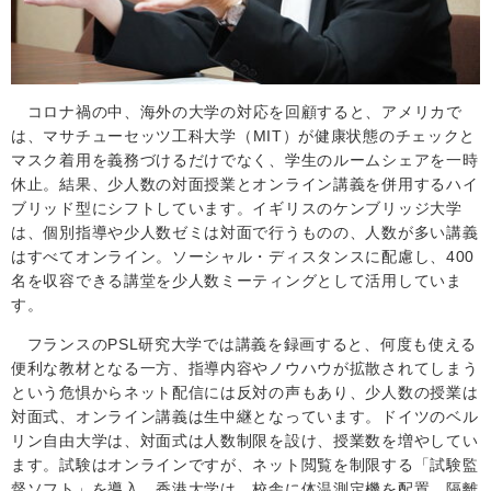
コロナ禍の中、海外の大学の対応を回顧すると、アメリカで
は、マサチューセッツ工科大学（
MIT
）が健康状態のチェックと
マスク着用を義務づけるだけでなく、学生のルームシェアを一時
休止。結果、少人数の対面授業とオンライン講義を併用するハイ
ブリッド型にシフトしています。イギリスのケンブリッジ大学
は、個別指導や少人数ゼミは対面で行うものの、人数が多い講義
はすべてオンライン。ソーシャル・ディスタンスに配慮し、
400
名を収容できる講堂を少人数ミーティングとして活用していま
す。
フランスの
PSL
研究大学では講義を録画すると、何度も使える
便利な教材となる一方、指導内容やノウハウが拡散されてしまう
という危惧からネット配信には反対の声もあり、少人数の授業は
対面式、オンライン講義は生中継となっています。ドイツのベル
リン自由大学は、対面式は人数制限を設け、授業数を増やしてい
ます。試験はオンラインですが、ネット閲覧を制限する「試験監
督ソフト」を導入。香港大学は、校舎に体温測定機を配置、隔離