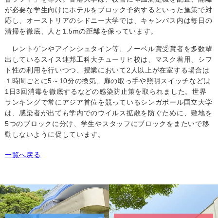
が必要な学生向けにホテルをブロック予約するといった施策で対
応し、オーストリアのシドニー大学では、キャンバス内は毎日の
清掃を徹底、人と
1.5m
の距離を保っています。
レントゲンやアインシュタイン等、ノーベル賞受賞者を多数輩
出しているスイス連邦工科大チューリヒ校は、マスク着用、シフ
ト性の利用を行いつつ、授業において
2
人以上が在室する場合は
１時間ごとに
5
～
10
分の換気、扉の取っ手や照明スイッチなどは
1
日
3
回消毒を徹底するなどの感染防止策を取られました。世界
ランキングで常にアジア首位を競っているシンガポール国立大学
は、感染者が出ても学内でのウイルス拡散を防ぐために、敷地を
5
つのブロックに分け、学生やスタッフにブロックをまたいで移
動しないように促しています。
一覧へ戻る