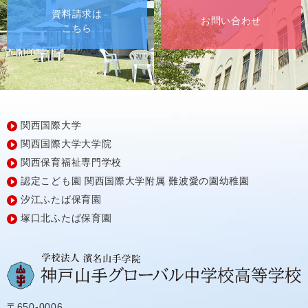
資料請求は
お問い合わせ
こちら
関西国際大学
関西国際大学大学院
関西保育福祉専門学校
認定こども園
関西国際大学附属
難波愛の園幼稚園
汐江ふたば保育園
塚口北ふたば保育園
〒650-0006