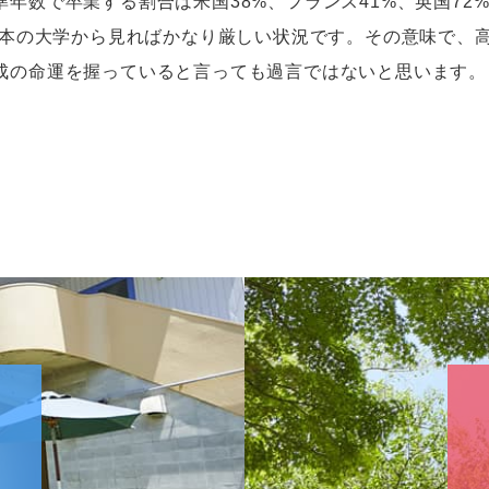
準年数で卒業する割合は米国
38%
、フランス
41%
、英国
72
本の大学から見ればかなり厳しい状況です。その意味で、
成の命運を握っていると言っても過言ではないと思います。