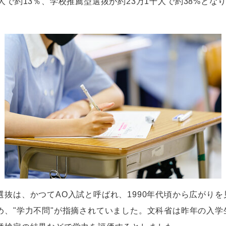
人で約
13
％、学校推薦型選抜が約
23
万
1
千人で約
38%
とな
選抜は、かつて
AO
入試と呼ばれ、
1990
年代頃から広がりを
め、"学力不問"が指摘されていました。文科省は昨年の入学