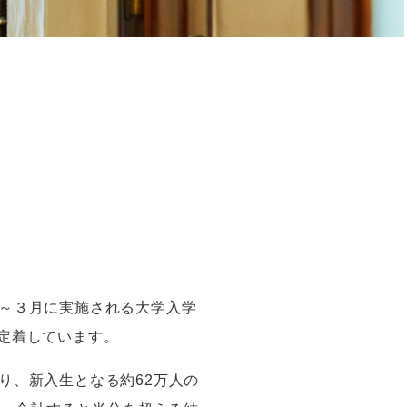
～３月に実施される大学入学
が定着しています。
り、新入生となる約
62
万人の