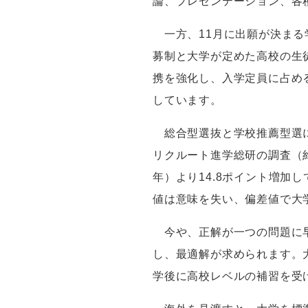
論、プレゼンテーション、各
一方、
11
月に出願が決まる
募制と大学が定めた高校の生
携を強化し、入学定員に占め
しています。
総合型選抜と学校推薦型選に
リクルート進学総研の調査（
年）より
14.8
ポイント増加し
値は意味を失い、偏差値で大
今や、正解が一つの問題に早
し、最適解が求められます。
学後に高校レベルの補習を受