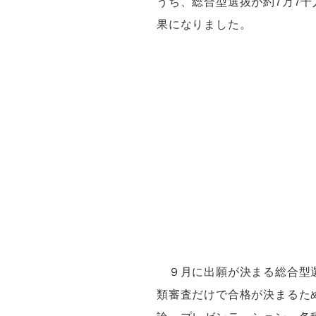
うち、総合型選抜が約
7
万
7
千
果になりました。
９月に出願が決まる総合型
類審査だけで合格が決まるた