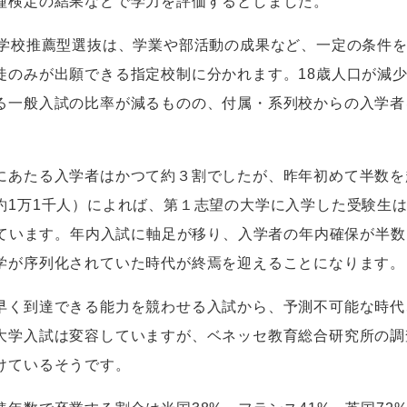
種検定の結果などで学力を評価するとしました。
学校推薦型選抜は、学業や部活動の成果など、一定の条件
徒のみが出願できる指定校制に分かれます。18歳人口が減
る一般入試の比率が減るものの、付属・系列校からの入学者
あたる入学者はかつて約３割でしたが、昨年初めて半数を
約
1
万
1
千人）によれば、第１志望の大学に入学した受験生
ています。年内入試に軸足が移り、入学者の年内確保が半数
学が序列化されていた時代が終焉を迎えることになります。
く到達できる能力を競わせる入試から、予測不可能な時代
大学入試は変容していますが、ベネッセ教育総合研究所の調
けているそうです。