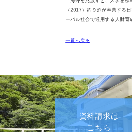
海外を見渡すと、大学を標
（2017）約９割が卒業する
日
ーバル社会で通用する人財育
一覧へ戻る
資料請求は
こちら