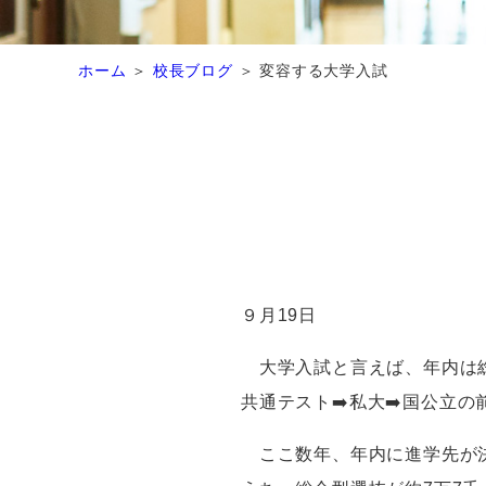
ホーム
校長ブログ
変容する大学入試
９月19日
大学入試と言えば、年内は総
共通テスト➡️私大➡️国公立
ここ数年、年内に進学先が決