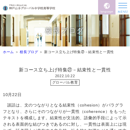
language
校長ブログ
ホーム
校長ブログ
新コース立ち上げ特集㉗－結束性と一貫性
新コース立ち上げ特集㉗－結束性と一貫性
2022.10.22
グローバル教育
10
月
22
日
談話は、文のつながりとなる結束性（
cohesion
）がパラグラ
フとなり、さらにそのつながりが一貫性（
coherence
）をもった
テキストを構成します。結束性が文法的、語彙的手段によって示
される表面的な結びつきであるのに対し、一貫性は表面上には現