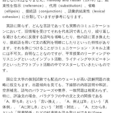
束性を指示（
reference
）、代用（
substitution
）、省略
（
ellipsis
）、接続語（
conjunction
）、語彙的結束性（
lexical
cohesion
）に分類していますが参考になります。
英語に限らず、どんな言語であっても実際のコミュニケーショ
ンにおいて、旧情報を受けてそれを代名詞で表したり、繰り返し
を避けるために反復する語句を省略したり、他の語に置き換えた
り、接続語を用いて文の配列を明瞭にしたりといった特性があり
ます。それを身につけることがコミュニケーション・スキル上達
には不可欠。自明なことなのですが、平常授業のリーディングや
リスニングといったインプット活動、ライティングやスピーキン
グといったアウトプット活動の中でマスターしていきたいもので
す。
国公立大学の個別試験でも配点のウェートが高い読解問題の攻
略に役立ちます。出題傾向を見ても、下線部の内容説明や和訳、
空所補充、語句のパラフレーズや整序、一致問題は相変わらず。
特に、評論文の場合、パラグラフの中の文と文の関係である
「
A
、即ち
B
」という「言い換え」、「
A
、例えば
B
」という「具
体例」、「
A
に対し
B
」という「対照・対比」、「
A
、だから
B
」
という「因果関係」などの結束性を読み取りができれば
one