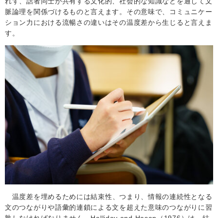
れず、話者同士が共有する文化的、社会的な知識などを通して文
脈論理を関係づけるものと言えます。その意味で、コミュニケー
ション力における流暢さの違いはその温度差から生じると言えま
す。
温度差を埋めるためには結束性、つまり、情報の連続性となる
文のつながりや語彙的連鎖による文を超えた意味のつながりに習
熟しなければなりません。
Halliday and Hasan
（
1976
）は、結