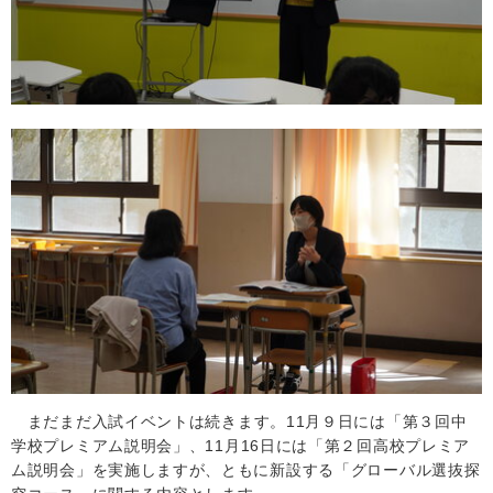
まだまだ入試イベントは続きます。
11
月９日には「第３回中
学校プレミアム説明会」、
11
月
16
日には「第２回高校プレミア
ム説明会」を実施しますが、ともに新設する「グローバル選抜探