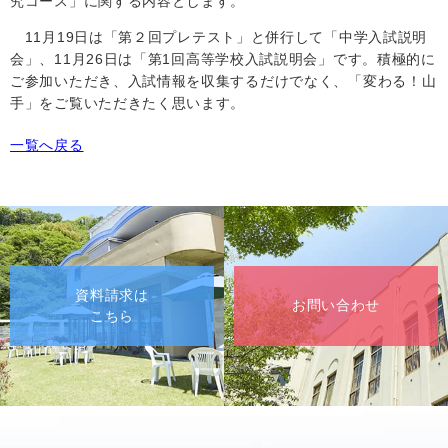
究コース」に関する内容とします。
11
月
19
日は「第２回プレテスト」と併行して「中学入試説明
会」、
11
月
26
日は「第
1
回高等学校入試説明会」です。積極的に
ご参加いただき、入試情報を収集するだけでなく、「変わる！山
手」をご覧いただきたく思います。
一覧へ戻る
資料請求は
お問い合わせ
こちら