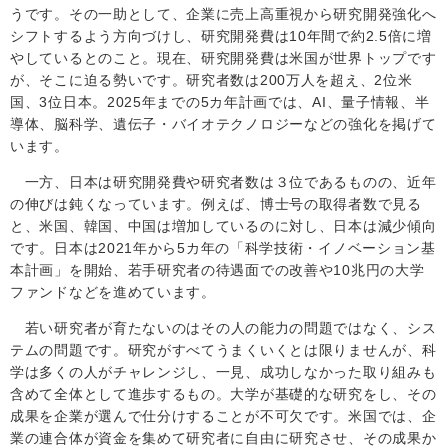
うです。その一助として、企業に売上高重視から研究開発強化へ
シフトするよう方向づけし、研究開発費は
10
年間で約
2.5
倍に増
やしているとのこと。現在、研究開発費は米国が世界トップです
が、そこに迫る勢いです。研究者数は
200
万人を超え、
2
位米
国、
3
位日本。
2025
年までの
5
カ年計画では、
AI
、量子情報、半
導体、脳科学、遺伝子・バイオテクノロジーなどの強化を掲げて
います。
一方、日本は研究開発費や研究者数は３位であるものの、近年
の伸びは鈍くなっています。例えば、博士号の取得者数で見る
と、米国、韓国、中国は増加しているのに対し、日本は減少傾向
です。日本は
2021
年から
5
カ年の「科学技術・イノベーション基
本計画」を開始、若手研究者の待遇面での改善や
10
兆円の大学
ファンドなどを進めています。
若い研究者が育たないのはその人の能力の問題ではなく、シス
テムの問題です。研究がすべてうまくいくとは限りませんが、科
学は多くの人がチャレンジし、一見、成功しなかった取り組みも
含めて全体として進歩するもの。大学が基礎的な研究をし、その
成果を企業が選んで仕分けすることが不可欠です。米国では、企
業の連合体が資金を集めて研究者に自由に研究させ、その成果か