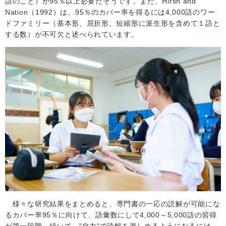
語のこと）が
95
％以上必要だそうです。また、
Hirsh and
Nation
（
1992
）は、
95
％のカバー率を得るには
4,000
語のワー
ドファミリー（基本形、屈折形、短縮形に派生形を含めて１語と
する数）が不可欠と述べられています。
様々な研究結果をまとめると、専門書の一応の読解が可能にな
るカバー率
95
％に向けて、語彙数にして
4,000
～
5,000
語の習得
が第一段階、続いて、"自力"で読解を楽しめるようになるには