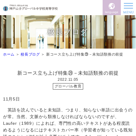
language
校長ブログ
ホーム
校長ブログ
新コース立ち上げ特集㉙－未知語類推の前提
新コース立ち上げ特集㉙－未知語類推の前提
2022.11.05
グローバル教育
11
月5日
英語を読んでいると未知語、つまり、知らない単語に出会うの
が常。当然、文脈から類推しなければならないのですが、
Laufer
（
1989
）によれば、専門性の高いテキストがある程度読
めるようになるにはテキストカバー率（学習者が知っている既知