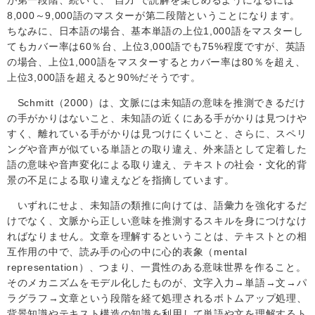
8,000
～
9,000
語のマスターが第二段階ということになります。
ちなみに、日本語の場合、基本単語の上位
1,000
語をマスターし
てもカバー率は
60
％台、上位
3,000
語でも
75%
程度ですが、英語
の場合、上位
1,000
語をマスターするとカバー率は
80
％を超え、
上位
3,000
語を超えると
90%だ
そうです。
Schmitt
（
2000
）は、文脈には未知語の意味を推測できるだけ
の手がかりはないこと、未知語の近くにある手がかりは見つけや
すく、離れている手がかりは見つけにくいこと、さらに、スペリ
ングや音声が似ている単語との取り違え、外来語として定着した
語の意味や音声変化による取り違え、テキストの社会・文化的背
景の不足による取り違えなどを指摘しています。
いずれにせよ、未知語の類推に向けては、語彙力を強化するだ
けでなく、文脈から正しい意味を推測するスキルを身につけなけ
ればなりません。文章を理解するということは、テキストとの相
互作用の中で、読み手の心の中に心的表象（
mental
representation
）、つまり、一貫性のある意味世界を作ること。
そのメカニズムをモデル化したものが、文字入力→単語→文→パ
ラグラフ→文章という段階を経て処理されるボトムアップ処理、
背景知識やテキスト構造の知識を利用して単語や文を理解するト