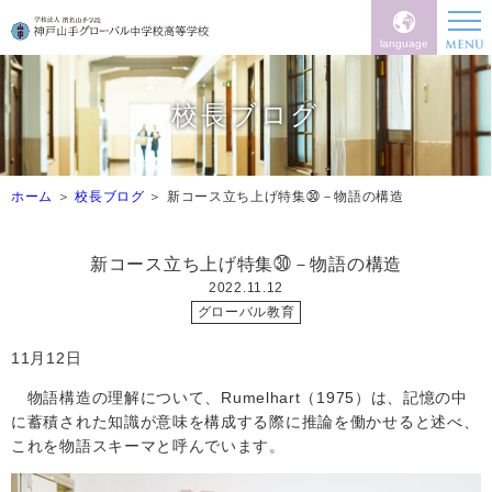
language
校長ブログ
ホーム
校長ブログ
新コース立ち上げ特集㉚－物語の構造
新コース立ち上げ特集㉚－物語の構造
2022.11.12
グローバル教育
11
月12日
物語構造の理解について、
Rumelhart
（
1975
）は、記憶の中
に蓄積された知識が意味を構成する際に推論を働かせると述べ、
これを物語スキーマと呼んでいます。