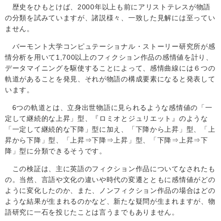
歴史をひもとけば、
2000
年以上も前にアリストテレスが物語
の分類を試みていますが、諸説様々、一致した見解には至ってい
ません。
バーモント大学コンピュテーショナル・ストーリー研究所が感
情分析を用いて
1,700
以上のフィクション作品の感情値を計り、
データマイニングを駆使することによって、感情曲線には６つの
軌道があることを発見、それが物語の構成要素になると発表して
います。
6
つの軌道とは、立身出世物語に見られるような感情値の「一
定して継続的な上昇」型、『ロミオとジュリエット』のような
「一定して継続的な下降」型に加え、「下降から上昇」型、「上
昇から下降」型、「上昇⇒下降⇒上昇」型、「下降⇒上昇⇒下
降」型に分類できるそうです。
この検証は、主に英語のフィクション作品についてなされたも
の。当然、言語や文化の違いや時代の変遷とともに感情値がどの
ように変化したのか、また、ノンフィクション作品の場合はどの
ような結果が生まれるのかなど、新たな疑問が生まれますが、物
語研究に一石を投じたことは言うまでもありません。