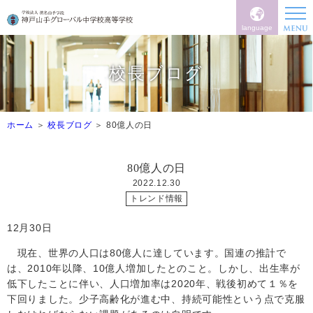
language
校長ブログ
ホーム
校長ブログ
80億人の日
80億人の日
2022.12.30
トレンド情報
12
月
30
日
現在、世界の人口は
80
億人に達しています。国連の推計で
は、
2010
年以降、
10
億人増加したとのこと。しかし、出生率が
低下したことに伴い、人口増加率は
2020
年、戦後初めて１％を
下回りました。少子高齢化が進む中、持続可能性という点で克服