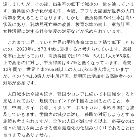
達しましたが、その後、出生率の低下で減少の一途を辿っていま
す。新興国の少子化が進む中、今後、アフリカ諸国が世界の人口
増加を支えることになります。しかし、低所得国の出生率は高い
状況にあり、乳幼児死亡率の改善、教育水準の向上、家族計画、
女性活躍に対する社会制度の対応などが求められています。
これまで上昇していた世界の平均寿命はコロナ禍で低下したも
のの、
2023
年には
73.4
歳に回復すると考えられています。高齢
化率は上がっており、高所得国では
19.2%
、
5
人に
1
人が
65
歳以
上であるのに対し、中所得国は
8.7%
と低くなっています。過去
12
年間で、世界全体の
65
歳以上の人口が
2.5
億人増えています
が、そのうち
1.8
億人が中所得国。新興国は増加する高齢者への
対応が必須です。
人口減少は今後も続き、韓国やロシアに続いて中国減少すると
見込まれており、規模ではインドが中国を上回るとのこと。今
後、中国、タイ、台湾、イタリア、ポルトガル、東欧各国にも波
及していきます。労働力の減少に対し、移民で対応しようとする
施策も考えられますが、全体の人口が減少する以上、必要なのは
個々の能力を向上させる個別最適化の仕組みづくりであることは
言うまでもありません。