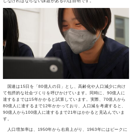
しなければならない課題があるのは自明です。
国連は
15
日を「
80
億人の日」とし、高齢化や人口減少に向け
て包摂的な社会づくりを呼びかけています。同時に、
90
億人に
達するまでは
15
年かかると試算しています。実際、
70
億人から
80
億人に達するまで
12
年かかっており、人口減を考慮すると、
90
億人から
100
億人に達するまで
21
年はかかると見込んでいま
す。
人口増加率は、
1950
年から右肩上がり、
1963
年にはピークに