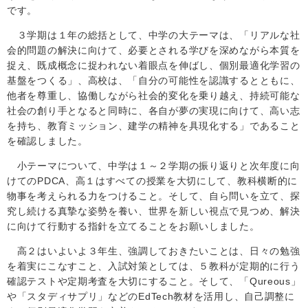
です。
３学期は１年の総括として、中学の大テーマは、「リアルな社
会的問題の解決に向けて、必要とされる学びを深めながら本質を
捉え、既成概念に捉われない着眼点を伸ばし、個別最適化学習の
基盤をつくる」、高校は、「自分の可能性を認識するとともに、
他者を尊重し、協働しながら社会的変化を乗り越え、持続可能な
社会の創り手となると同時に、各自が夢の実現に向けて、高い志
を持ち、教育ミッション、建学の精神を具現化する」であること
を確認しました。
小テーマについて、中学は１～２学期の振り返りと次年度に向
けての
PDCA
、高１はすべての授業を大切にして、教科横断的に
物事を考えられる力をつけること。そして、自ら問いを立て、探
究し続ける真摯な姿勢を養い、世界を新しい視点で見つめ、解決
に向けて行動する指針を立てることをお願いしました。
高２はいよいよ３年生、強調しておきたいことは、日々の勉強
を着実にこなすこと、入試対策としては、５教科が定期的に行う
確認テストや定期考査を大切にすること。そして、「
Qureous
」
や「スタディサプリ」などの
EdTech
教材を活用し、自己調整に