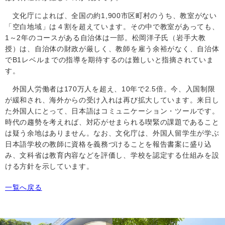
文化庁によれば、全国の約
1,900
市区町村のうち、教室がない
「空白地域」は４割を超えています。その中で教室があっても、
1
～
2
年のコースがある自治体は一部。松岡洋子氏（岩手大教
授）は、自治体の財政が厳しく、教師を雇う余裕がなく、自治体
で
B1
レベルまでの指導を期待するのは難しいと指摘されていま
す。
外国人労働者は
170
万人を超え、
10
年で
2.5
倍。今、入国制限
が緩和され、海外からの受け入れは再び拡大しています。来日し
た外国人にとって、日本語はコミュニケーション・ツールです。
時代の趨勢を考えれば、対応がせまられる喫緊の課題であること
は疑う余地はありません。なお、文化庁は、外国人留学生が学ぶ
日本語学校の教師に資格を義務づけることを報告書案に盛り込
み、文科省は教育内容などを評価し、学校を認定する仕組みを設
ける方針を示しています。
一覧へ戻る