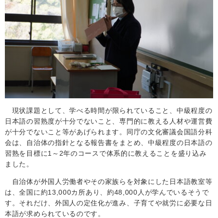
現状課題として、学べる時間が限られていること、中級程度の
日本語の習熟度が十分でないこと、専門的に教える人材や運営費
が十分でないこと等があげられます。同庁の文化審議会国語分科
会は、自治体の指針となる報告書をまとめ、中級程度の日本語の
習熟を目標に
1
～
2
年のコースで体系的に教えることを盛り込み
ました。
自治体が外国人労働者やその家族らを対象にした日本語教室等
は、全国に約
13,000
カ所あり、約
48,000
人が学んでいるそうで
す。それだけ、外国人の定住化が進み、子育てや就労に必要な日
本語が求められているのです。