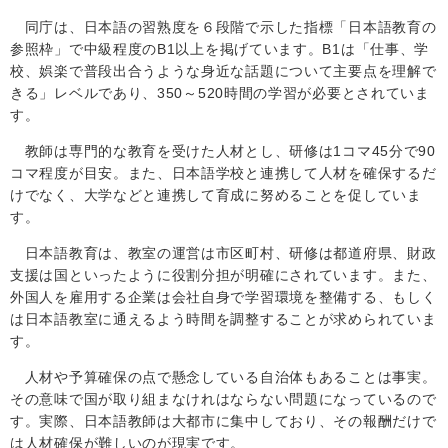
同庁は、日本語の習熟度を６段階で示した指標「日本語教育の
参照枠」で中級程度の
B1
以上を掲げています。
B1
は「仕事、学
校、娯楽で普段出合うような身近な話題について主要点を理解で
きる」レベルであり、
350
～
520
時間の学習が必要とされていま
す。
教師は専門的な教育を受けた人材とし、研修は
1
コマ
45
分で
90
コマ程度が目安。また、日本語学校と連携して人材を確保するだ
けでなく、大学などと連携して育成に努めることを促していま
す。
日本語教育は、教室の運営は市区町村、研修は都道府県、財政
支援は国といったように役割分担が明確にされています。また、
外国人を雇用する企業は会社自身で学習環境を整備する、もしく
は日本語教室に通えるよう時間を調整することが求められていま
す。
人材や予算確保の点で懸念している自治体もあることは事実。
その意味で国が取り組まなけれはならない問題になっているので
す。実際、日本語教師は大都市に集中しており、その報酬だけで
は人材確保が難しいのが現実です。