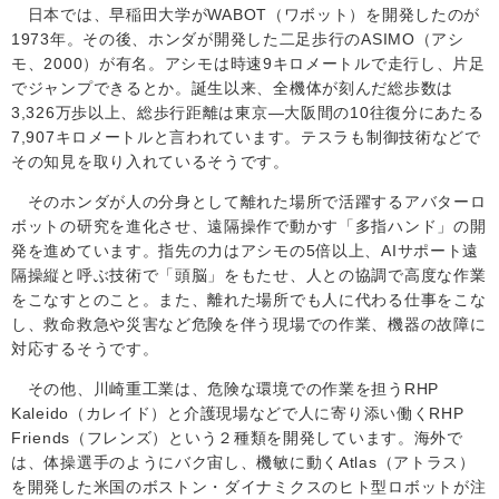
日本では、早稲田大学が
WABOT
（ワボット）を開発したのが
1973
年。その後、ホンダが開発した二足歩行の
ASIMO
（アシ
モ、
2000
）が有名。アシモは時速
9
キロメートルで走行し、片足
でジャンプできるとか。誕生以来、全機体が刻んだ総歩数は
3,326
万歩以上、総歩行距離は東京―大阪間の
10
往復分にあたる
7,907
キロメートルと言われています。テスラも制御技術などで
その知見を取り入れているそうです。
そのホンダが人の分身として離れた場所で活躍するアバターロ
ボットの研究を進化させ、遠隔操作で動かす「多指ハンド」の開
発を進めています。指先の力はアシモの
5
倍以上、
AI
サポート遠
隔操縦と呼ぶ技術で「頭脳」をもたせ、人との協調で高度な作業
をこなすとのこと。また、離れた場所でも人に代わる仕事をこな
し、救命救急や災害など危険を伴う現場での作業、機器の故障に
対応するそうです。
その他、川崎重工業は、危険な環境での作業を担う
RHP
Kaleido
（カレイド）と介護現場などで人に寄り添い働く
RHP
Friends
（フレンズ）という２種類を開発しています。海外で
は、体操選手のようにバク宙し、機敏に動く
Atlas
（アトラス）
を開発した米国のボストン・ダイナミクスのヒト型ロボットが注