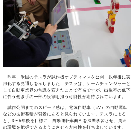
昨年、米国のテスラが試作機オプティマスを公開、数年後に実
用化する見通しを示しました。テスラは、ゲームチェンジャーと
して自動車業界の常識を変えたことで有名ですが、出生率の低下
に伴う働き手の一部の役割を担う可能性が期待されています。
試作公開までのスピード感は、電気自動車（
EV
）の自動運転
などの技術蓄積が背景にあると見られています。テスラによる
と、
3
〜
5
年後を目標に、自動運転車向
AI
を深層学習させ、周囲
の環境を把握できるようにさせる方向性を打ち出しています。