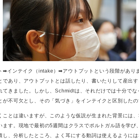
ト➡インテイク（
intake
）➡アウトプットという段階があり
とであり、アウトプットとは話したり、書いたりして産出す
れてきました。しかし、
Schmidt
は、それだけでは十分でな
とが不可欠とし、その「気づき」をインテイクと区別したの
ことは違いますが、このような仮説が生まれた背景には、
います。現地で最初の
5
週間はクラスでポルトガル語を学び
積し、分析したところ、よく耳にする動詞は使えるようには