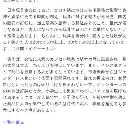
日本玩具協会によると、コロナ禍における在宅勤務の影響で趣
味や娯楽に充てる時間が増え、玩具に対する魅力が再発見、国内
の販売が好転し、過去最高を更新する見込みとのこと。世代が若
くなるほど、大人になってから玩具で遊ぶことに抵抗がないとい
う指摘もあります。ちなみに、玩具を自分用に購入した経験があ
ると答えた人は
20
代で50%以上、
30
代で60%以上となっていま
す。（月間トイジャーナル）
例えば、女性に人気のカプセル玩具は駅ナカ等に設置され、客
の大半は大人、売り上げを伸ばしています。また、インスタグラ
ムで商品を披露する人が多くなっています。市場動向からはジェ
ンダーレス化という側面も垣間見れます。従来の男児向け、女児
向けといったものは売り上げが振るわない一方、ジェンダーレス
の知育は好調だとか。小学生にも男女問わずにファン層を広げら
れるキャラクターが人気です。少子化が訪れ、年齢や性別を超え
た商品に人気が集中しているのは時代の流れ。職種を超えても参
考にするべき点があります。
一覧へ戻る