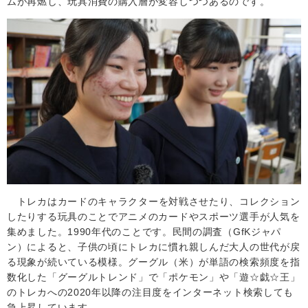
ムが再燃し、玩具消費の購入層が変容しつつあるのです。
トレカはカードのキャラクターを対戦させたり、コレクション
したりする玩具のことでアニメのカードやスポーツ選手が人気を
集めました。
1990
年代のことです。民間の調査（
GfK
ジャパ
ン）によると、子供の頃にトレカに慣れ親しんだ大人の世代が戻
る現象が続いている模様。グーグル（米）が単語の検索頻度を指
数化した「グーグルトレンド」で「ポケモン」や「遊☆戯☆王」
のトレカへの
2020
年以降の注目度をインターネット検索しても
急上昇しています。