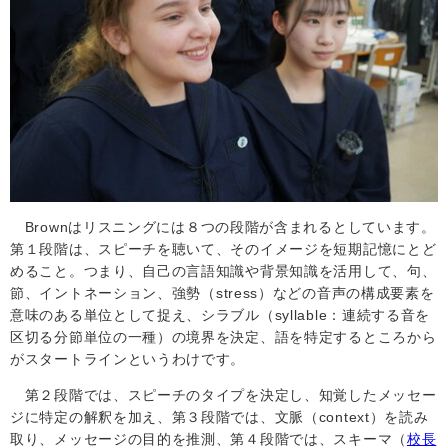
Brown
はリスニングには８つの段階が含まれるとしています。
第１段階は、スピーチを聴いて、そのイメージを短期記憶にとど
めること。つまり、自己の言語知識や背景知識を活用して、句、
節、イントネーション、強勢（
stress
）などの音声の構成要素を
意味のある単位として捉え、シラブル（
syllable
：連続する音を
区切る分節単位の一種）の境界を決定、語を特定するところから
がスタートラインというわけです。
第２段階では、スピーチのタイプを決定し、知覚したメッセー
ジに特定の解釈を加え、第３段階では、文脈（
context
）を読み
取り、メッセージの目的を推測、第４段階では、スキーマ（
校長