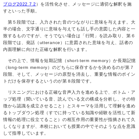
ブログ
2022.7.2
）を活性化させ、メッセージに適切な解釈を施
すといった手順。
第５段階では、入力された音のつながりに意味を与えます。大
半の場合、文字通りに意味を与えても話し手の意図した内容と一
致するものですが、そうでない場合は「行間」を読み取り、第６
段階では、発話（
utterance
）に意図された意味を与え、話者の
内面理解に向けた正確な解釈を行います。
その上で、情報を短期記憶（
short-term memory
）か長期記憶
（
long-term memory
）のどちらに保存するかを決めるのが第７
段階、そして、メッセージの原型を消去し、重要な情報のポイン
トだけを保存するというのが第８段階です。
リスニングにおける正確な音声入力を進める上で、ボトム・ア
ップ処理（聞いている音、読んでいる文の構成を分析し、その特
徴から認識を成立させること）とスキーマを活用して理解を進め
るトップダウン処理（すでに持っている知識や経験を活性して新
情報の処理に役立てること）の相互作用の重要性が指摘されて久
しくなりますが、本校においても授業の中でそのような点を意識
して指導しています。