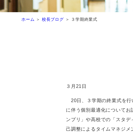
ホーム
校長ブログ
３学期終業式
３月
21
日
20
日、３学期の終業式を行
に伴う個別最適化についてお
ンプリ」や高校での「スタデ
己調整によるタイムマネジメ