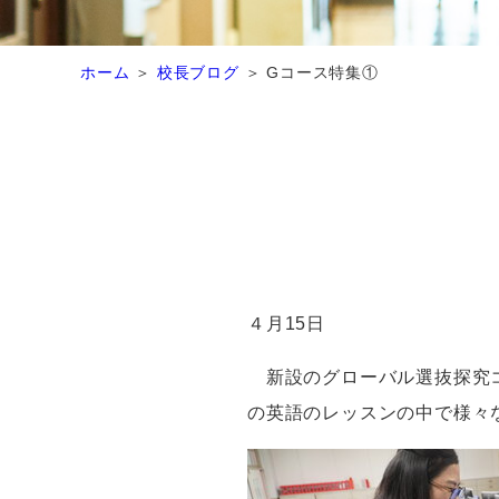
ホーム
校長ブログ
Gコース特集①
４月
15
日
新設のグローバル選抜探究
の英語のレッスンの中で様々