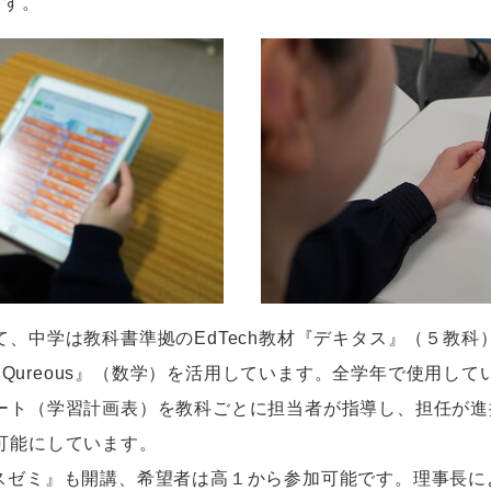
ます。
て、中学は教科書準拠の
EdTech
教材『デキタス』（５教科
『
Qureous
』（数学）を活用しています。全学年で使用して
ート（学習計画表）を教科ごとに担当者が指導し、担任が進
可能にしています。
スゼミ』も開講、希望者は高１から参加可能です。理事長に