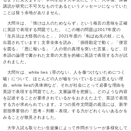
講読が研究に不可欠なものであるというメッセージになっていた
ことは疑う余地がありません。
大問Ⅲは、「情けは人のためならず」という格言の意味を正確
に英語で表現する問題でした。（この種の問題は
2017
年度の
「生兵法は大怪我のもと」、
2021
年度の「転ばぬ先の杖」にも
出題されています）文章全体を読み、「損得勘定で動く」「便宜
を図る」「恩に報いる」「人の世の真理を突いた言葉」など、日
本語の論理で書かれた文章の大意を的確に英語で表現する力が試
されました。
大問Ⅳは、
white lies
（罪のない、人を傷つけないためにつく
嘘）について、ほとんどの人が嘘をついているとは思えない理
由、
white lies
の具体例など、それが社会にとって必要な理由を
英語で表現する問題でした。文脈論理を把握し、どのような内容
を記述することが要求されているかをおさえた上で、英語で表現
する力が求められています。２つの英作文問題の底流には、新学
習指導要領の「思考－判断－表現」する力がどれくらいあるかを
みることが散見されました。
大学入試も取りたい生徒像によって作問ポリシーが多様化して