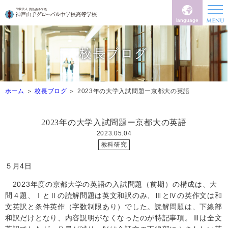
language
校長ブログ
ホーム
校長ブログ
2023年の大学入試問題ー京都大の英語
2023年の大学入試問題ー京都大の英語
2023.05.04
教科研究
５月
4
日
2023
年度の京都大学の英語の入試問題（前期）の構成は、大
問４題、ⅠとⅡの読解問題は英文和訳のみ、ⅢとⅣの英作文は和
文英訳と条件英作（字数制限あり）でした。読解問題は、下線部
和訳だけとなり、内容説明がなくなったのが特記事項。Ⅲは全文