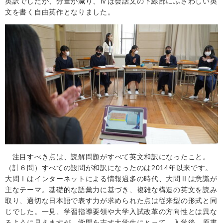
英訳でしたが、分量が減り、Ⅳは会話文の下線部にふさわしい英
文を書く自由英作となりました。
注目すべき点は、読解問題がすべて英文和訳になったこと。
（計６問）すべての設問が和訳になったのは
2014
年以来です。
大問Ⅰはインターネットによる情報過多の時代、大問Ⅱは意識が
主なテーマ。基礎的な語彙力に基づき、複雑な構造の英文を読み
取り、適切な日本語で表す力が求められた点は従来型の形式と同
じでした。一見、学習指導要領や大学入試改革の方向性とは異な
るように見えますが、学問を志す大学生にとって、入学後、原書