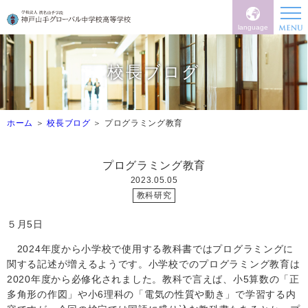
language
校長ブログ
ホーム
校長ブログ
プログラミング教育
プログラミング教育
2023.05.05
教科研究
５月
5
日
2024
年度から小学校で使用する教科書ではプログラミングに
関する記述が増えるようです。小学校でのプログラミング教育は
2020
年度から必修化されました。教科で言えば、小
5
算数の「正
多角形の作図」や小
6
理科の「電気の性質や動き」で学習する内