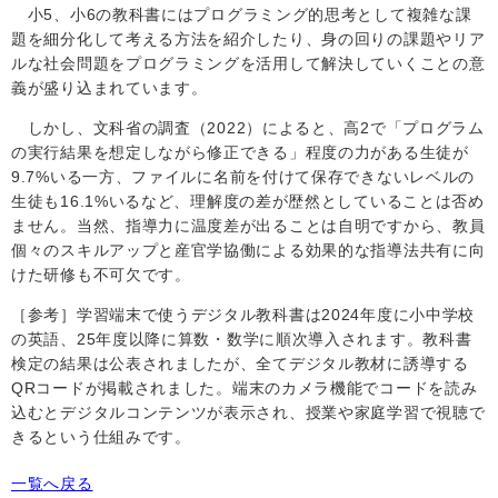
小
5
、小
6
の教科書にはプログラミング的思考として複雑な課
題を細分化して考える方法を紹介したり、身の回りの課題やリア
ルな社会問題をプログラミングを活用して解決していくことの意
義が盛り込まれています。
しかし、文科省の調査（
2022
）によると、高
2
で「プログラム
の実行結果を想定しながら修正できる」程度の力がある生徒が
9.7%
いる一方、ファイルに名前を付けて保存できないレベルの
生徒も
16.1%
いるなど、理解度の差が歴然としていることは否め
ません。当然、指導力に温度差が出ることは自明ですから、教員
個々のスキルアップと産官学協働による効果的な指導法共有に向
けた研修も不可欠です。
［参考］学習端末で使うデジタル教科書は
2024
年度に小中学校
の英語、
25
年度以降に算数・数学に順次導入されます。教科書
検定の結果は公表されましたが、全てデジタル教材に誘導する
QR
コードが掲載されました。端末のカメラ機能でコードを読み
込むとデジタルコンテンツが表示され、授業や家庭学習で視聴で
きるという仕組みです。
一覧へ戻る