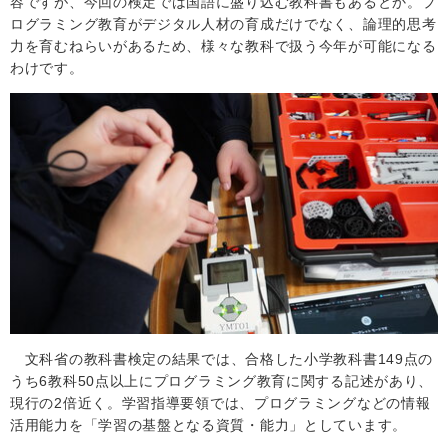
容ですが、今回の検定では国語に盛り込む教科書もあるとか。プ
ログラミング教育がデジタル人材の育成だけでなく、論理的思考
力を育むねらいがあるため、様々な教科で扱う今年が可能になる
わけです。
文科省の教科書検定の結果では、合格した小学教科書
149
点の
うち
6
教科
50
点以上にプログラミング教育に関する記述があり、
現行の
2
倍近く。学習指導要領では、プログラミングなどの情報
活用能力を「学習の基盤となる資質・能力」としています。