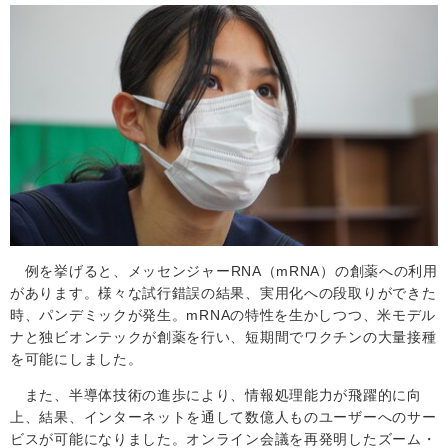
例を挙げると、メッセンジャー
RNA
（
mRNA
）の創薬への利用
があります。様々な試行錯誤の結果、実用化への段取りができた
時、パンデミックが発生。
mRNA
の特性を生かしつつ、米モデル
ナと独ビオンテックが創薬を行い、短期間でワクチンの大量接種
を可能にしました。
また、半導体技術の進歩により、情報処理能力が飛躍的に向
上、結果、インターネットを通して数億人ものユーザーへのサー
ビスが可能になりました。オンライン会議を再発明したズーム・