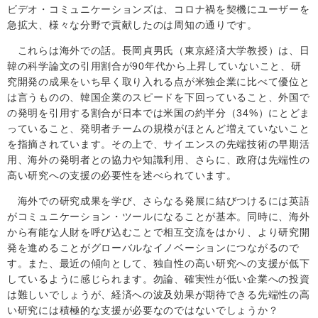
ビデオ・コミュニケーションズは、コロナ禍を契機にユーザーを
急拡大、様々な分野で貢献したのは周知の通りです。
これらは海外での話。長岡貞男氏（東京経済大学教授）は、日
韓の科学論文の引用割合が
90
年代から上昇していないこと、研
究開発の成果をいち早く取り入れる点が米独企業に比べて優位と
は言うものの、韓国企業のスピードを下回っていること、外国で
の発明を引用する割合が日本では米国の約半分（
34%
）にとどま
っていること、発明者チームの規模がほとんど増えていないこと
を指摘されています。その上で、サイエンスの先端技術の早期活
用、海外の発明者との協力や知識利用、さらに、政府は先端性の
高い研究への支援の必要性を述べられています。
海外での研究成果を学び、さらなる発展に結びつけるには英語
がコミュニケーション・ツールになることが基本。同時に、海外
から有能な人財を呼び込むことで相互交流をはかり、より研究開
発を進めることがグローバルなイノベーションにつながるので
す。また、最近の傾向として、独自性の高い研究への支援が低下
しているように感じられます。勿論、確実性が低い企業への投資
は難しいでしょうが、経済への波及効果が期待できる先端性の高
い研究には積極的な支援が必要なのではないでしょうか？