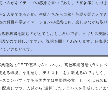
使い方がネイティブの感覚で書いてあり、大変参考になりま
任２人制であるため、生徒たちから自然と英語が聞こえてき
他の科目を学ぶイマージョンの授業にも、楽しみながら取り
ある教科書を読むのがとてもおもしろいです。イギリス英語
英語なので難しいですが、説明を聞くとわかります。各表現
いていきたいです。
卒業段階で
CEFR
基準で
A
２レベル、高校卒業段階で
B
２レベ
使える環境」を用意し、テキスト「を」教えるのではなく、
ースコンセプトである国内では中堅国公立、もしくは有名私
も配慮しつつ、入試から"逆算"したシラバスを作成していま