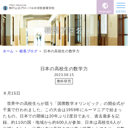
language
校長ブログ
ホーム
校長ブログ
日本の高校生の数学力
日本の高校生の数学力
2023.08.15
教科研究
８月
15
日
世界中の高校生らが競う「国際数学オリンピック」の開会式が
千葉で行われました。この大会は
1959
年にルーマニアで始まっ
たもの。日本での開催は
20
年ぶり
2
度目であり、過去最多を記
録。約
110
の国・地域から約
600
人が参加、日本は高校生
6
人が