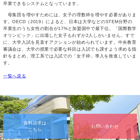
卒業できるシステムとなっています。
母集団を増やすためには、女子の理数枠を増やす必要がありま
す。
OECD（
2019
）によると、日本は大学などの
STEM
分野の
卒業生のうち女性の割合が
17%
と加盟国中で最下位。「国際数学
オリンピック」に出場した女子もわずか
2
人しかいません。すで
に、大学入試を見直すアクションが始められています。中央教育
審議会は、大学の授業で必要な科目は入試でも課すよう求める指
針をまとめ、理工系では入試での「女子枠」導入を推進していま
す。
一覧へ戻る
資料請求は
お問い合わせ
こちら