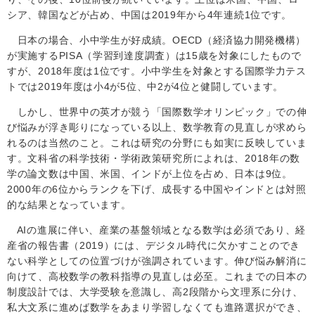
シア、韓国などが占め、中国は
2019
年から
4
年連続
1
位です。
日本の場合、小中学生が好成績。
OECD
（経済協力開発機構）
が実施する
PISA
（学習到達度調査）は
15
歳を対象にしたもので
すが、
2018
年度は
1
位です。小中学生を対象とする国際学力テス
トでは
2019
年度は小
4
が
5
位、中
2
が
4
位と健闘しています。
しかし、世界中の英才が競う「国際数学オリンピック」での伸
び悩みが浮き彫りになっている以上、数学教育の見直しが求めら
れるのは当然のこと。これは研究の分野にも如実に反映していま
す。文科省の科学技術・学術政策研究所によれは、
2018
年の数
学の論文数は中国、米国、インドが上位を占め、日本は
9
位。
2000
年の
6
位からランクを下げ、成長する中国やインドとは対照
的な結果となっています。
AI
の進展に伴い、産業の基盤領域となる数学は必須であり、経
産省の報告書（
2019
）には、デジタル時代に欠かすことのでき
ない科学としての位置づけが強調されています。伸び悩み解消に
向けて、高校数学の教科指導の見直しは必至。これまでの日本の
制度設計では、大学受験を意識し、高
2
段階から文理系に分け、
私大文系に進めば数学をあまり学習しなくても進路選択ができ、