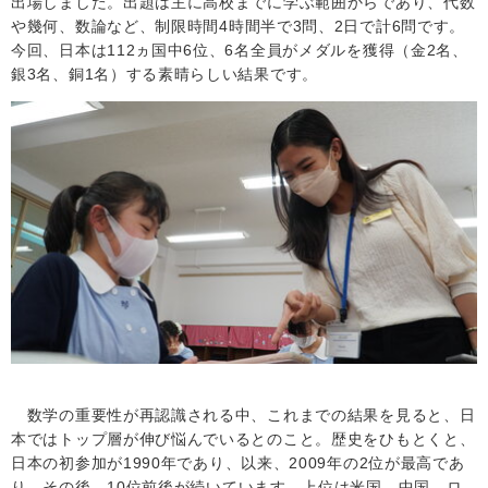
出場しました。出題は主に高校までに学ぶ範囲からであり、代数
や幾何、数論など、制限時間
4
時間半で
3
問、
2
日で計
6
問です。
今回、日本は112ヵ国中6位、6名全員がメダルを獲得（金2名、
銀3名、銅1名）する素晴らしい結果です。
数学の重要性が再認識される中、これまでの結果を見ると、日
本ではトップ層が伸び悩んでいるとのこと。歴史をひもとくと、
日本の初参加が
1990
年であり、以来、
2009
年の
2
位が最高であ
り、その後、
10
位前後が続いています。上位は米国、中国、ロ