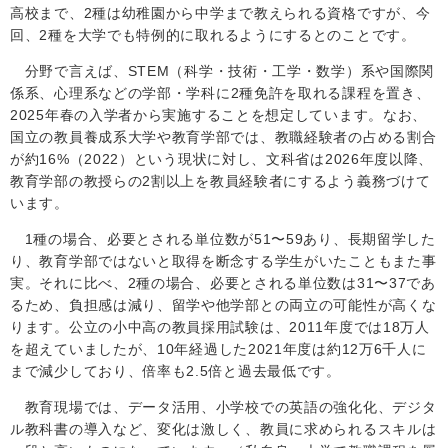
高校まで、
2
種は幼稚園から中学まで教えられる資格ですが、今
回、
2
種を大学でも特例的に取れるようにするとのことです。
分野で言えば、
STEM
（科学・技術・工学・数学）系や国際関
係系、心理系などの学部・学科に
2
種免許を取れる課程を置き、
2025
年春の入学者から実施することを想定しています。なお、
国立の教員養成系大学や教育学部では、教職経験者の占める割合
が約
16%（2022）という
現状に対し、文科省は
20
26
年度以降、
教育学部の教授らの
2
割以上を教員経験者にするよう義務づけて
います。
1
種の場合、必要とされる単位数が
51
〜
59
あり、長期留学した
り、教育学部ではないと取得を断念する学生がいたこともまた事
実。それに比べ、
2
種の場合、必要とされる単位数は
31
〜
37
であ
るため、負担感は減り、留学や他学部との両立の可能性が高くな
ります。公立の小中高の教員採用試験は、
2011
年度では
18
万人
を超えていましたが、
10
年経過した
2021
年度は約
12
万
6
千人に
まで減少しており、倍率も2.5倍と過去最低です。
教育現場では、データ活用、小学校での英語の強化化、デジタ
ル教科書の導入など、変化は激しく、教員に求められるスキルは