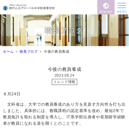
language
校長ブログ
ホーム
校長ブログ
今後の教員養成
今後の教員養成
2023.08.24
トレンド情報
８月
24
日
文科省は、大学での教員養成のあり方を見直す方向性を打ち出
しました。具体的には、教職課程の認定基準を改め、最短
2
年で
教員免許を取れる制度を導入し、
IT
系学部出身者や長期留学経験
者が教員になれる道を開くとのことです。