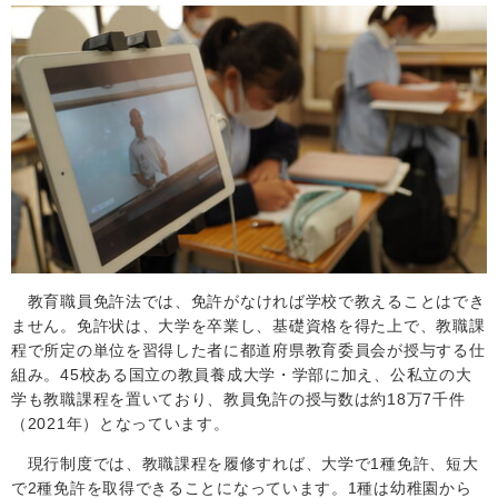
教育職員免許法では、免許がなければ学校で教えることはでき
ません。免許状は、大学を卒業し、基礎資格を得た上で、教職課
程で所定の単位を習得した者に都道府県教育委員会が授与する仕
組み。
45
校ある国立の教員養成大学・学部に加え、公私立の大
学も教職課程を置いており、教員免許の授与数は約
18
万
7
千件
（
2021
年）となっています。
現行制度では、教職課程を履修すれば、大学で
1
種免許、短大
で
2
種免許を取得できることになっています。
1
種は幼稚園から