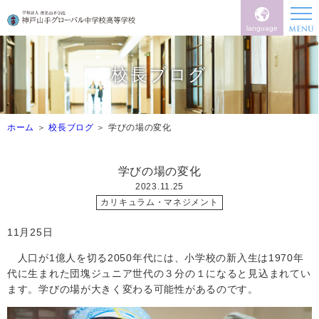
language
校長ブログ
ホーム
校長ブログ
学びの場の変化
学びの場の変化
2023.11.25
カリキュラム・マネジメント
11
月
25
日
人口が
1
億人を切る
2050
年代には、小学校の新入生は
1970
年
代に生まれた団塊ジュニア世代の３分の１になると見込まれてい
ます。学びの場が大きく変わる可能性があるのです。