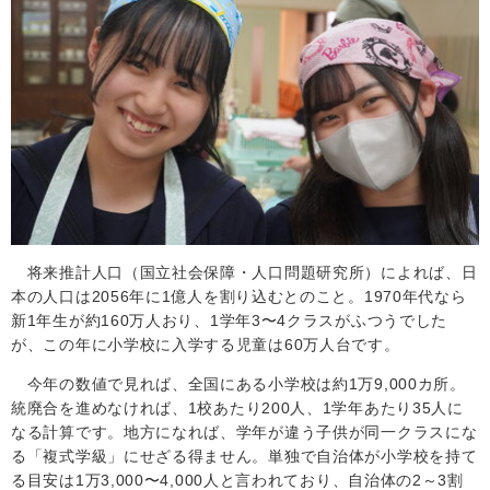
将来推計人口（国立社会保障・人口問題研究所）によれば、日
本の人口は
2056
年に
1
億人を割り込むとのこと。
1970
年代なら
新
1
年生が約
160
万人おり、
1
学年
3
〜
4
クラスがふつうでした
が、この年に小学校に入学する児童は
60
万人台です。
今年の数値で見れば、全国にある小学校は約
1
万9,000カ所。
統廃合を進めなければ、
1
校あたり
200
人、1学年あたり
35
人に
なる計算です。地方になれば、学年が違う子供が同一クラスにな
る「複式学級」にせざる得ません。単独で自治体が小学校を持て
る目安は
1万
3,000〜4,000人と言われており、自治体の
2
～
3
割