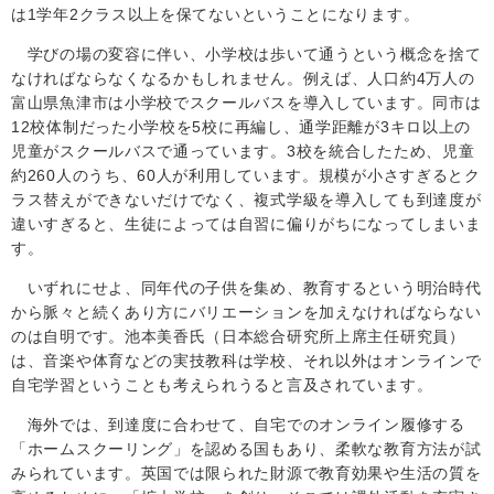
は
1
学年
2
クラス以上を保てないということになります。
学びの場の変容に伴い、小学校は歩いて通うという概念を捨て
なければならなくなるかもしれません。例えば、人口約
4
万人の
富山県魚津市は小学校でスクールバスを導入しています。同市は
12
校体制だった小学校を
5
校に再編し、通学距離が
3
キロ以上の
児童がスクールバスで通っています。
3
校を統合したため、児童
約
260
人のうち、
60
人が利用しています。規模が小さすぎるとク
ラス替えができないだけでなく、複式学級を導入しても到達度が
違いすぎると、生徒によっては自習に偏りがちになってしまいま
す。
いずれにせよ、同年代の子供を集め、教育するという明治時代
から脈々と続くあり方にバリエーションを加えなければならない
のは自明です。池本美香氏（日本総合研究所上席主任研究員）
は、音楽や体育などの実技教科は学校、それ以外はオンラインで
自宅学習ということも考えられうると言及されています。
海外では、到達度に合わせて、自宅でのオンライン履修する
「ホームスクーリング」を認める国もあり、柔軟な教育方法が試
みられています。英国では限られた財源で教育効果や生活の質を