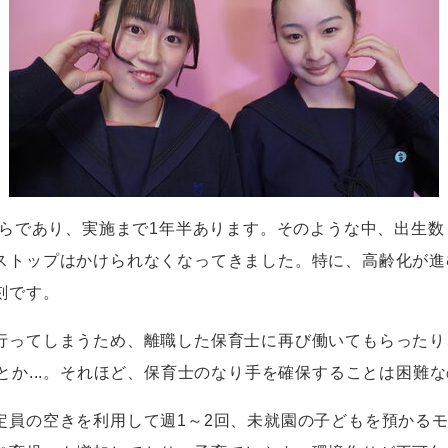
らであり、実施まで
1
年半あります。そのような中、出生数
ストップはかけられなくなってきました。特に、高齢化が進
刻です。
ってしまうため、離職した保育士に再び働いてもらったり
とか...。それほど、保育士のなり手を確保することは困難
定員の空きを利用して週
1
～
2
回、未就園の子どもを預かる