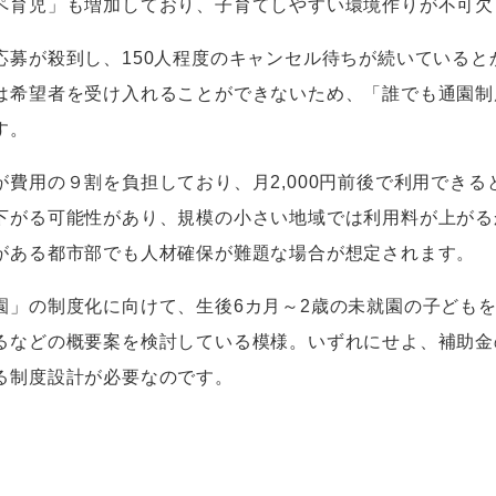
ペ育児」も増加しており、子育てしやすい環境作りが不可欠
応募が殺到し、
150
人程度のキャンセル待ちが続いていると
は希望者を受け入れることができないため、「誰でも通園制
す。
が費用の９割を負担しており、月
2,000
円前後で利用できる
下がる可能性があり、規模の小さい地域では利用料が上がる
がある都市部でも人材確保が難題な場合が想定されます。
園」の制度化に向けて、生後
6
カ月～
2
歳の未就園の子ども
るなどの概要案を検討している模様。いずれにせよ、補助金
る制度設計が必要なのです。