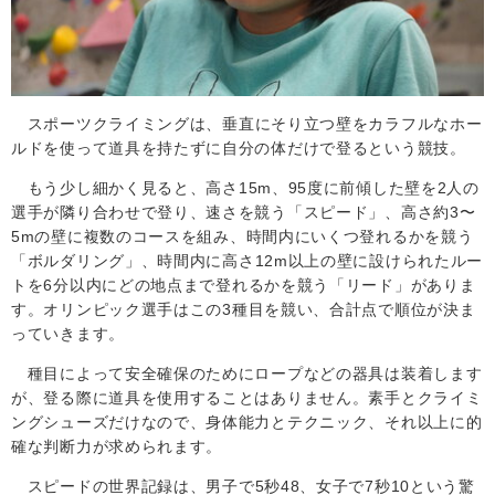
スポーツクライミングは、垂直にそり立つ壁をカラフルなホー
ルドを使って道具を持たずに自分の体だけで登るという競技。
もう少し細かく見ると、高さ
15m
、
95
度に前傾した壁を
2
人の
選手が隣り合わせで登り、速さを競う「スピード」、高さ約
3
〜
5m
の壁に複数のコースを組み、時間内にいくつ登れるかを競う
「ボルダリング」、時間内に高さ
12m
以上の壁に設けられたルー
トを
6
分以内にどの地点まで登れるかを競う「リード」がありま
す。オリンピック選手はこの
3
種目を競い、合計点で順位が決ま
っていきます。
種目によって安全確保のためにロープなどの器具は装着します
が、登る際に道具を使用することはありません。素手とクライミ
ングシューズだけなので、身体能力とテクニック、それ以上に的
確な判断力が求められます。
スピードの世界記録は、男子で
5
秒
48
、女子で
7
秒
10
という驚